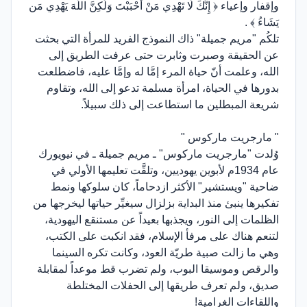
وإقفار وإعياء ﴿ إِنَّكَ لَا تَهْدِي مَنْ أَحْبَبْتَ وَلَكِنَّ اللَّهَ يَهْدِي مَن
يَشَاءُ ﴾ .
تلكُم "مريم جميلة" ذاك النموذج الفريد للمرأة التي بحثت
عن الحقيقة وصبرت وثابرت حتى عرفت الطريق إلى
الله، وعلمت أنّ حياة المرء إمَّا له وإمَّا عليه، فاضطلعت
بدورها في الحياة، امرأة مسلمة تدعو إلى الله، وتقاوم
شريعة المبطلين ما استطاعت إلى ذلك سبيلاً.
" مارجريت ماركوس "
وُلدت "مارجريت ماركوس" ـ مريم جميلة ـ في نيويورك
عام 1934م لأبوين يهوديين، وتلقَّت تعليمها الأولي في
ضاحية "ويستشير" الأكثر ازدحاماً، كان سلوكها ونمط
تفكيرها ينبئ منذ البداية بزلزال سيغيِّر حياتها ليخرجها من
الظلمات إلى النور، ويجذبها بعيداً عن مستنقع اليهودية،
لتنعم هناك على مرفأ الإسلام، فقد انكبت على الكتب،
وهي ما زالت صبية طريّة العود، وكانت تكره السينما
والرقص وموسيقا البوب، ولم تضرب قط موعداً لمقابلة
صديق، ولم تعرف طريقها إلى الحفلات المختلطة
واللقاءات الغرامية!