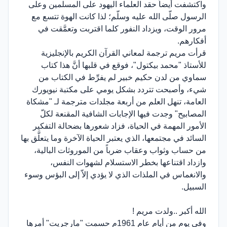
واكتشفت أيضاً حقد العلماء اليهود على المسلمين وعلى
الرسول صلّى الله عليه وسلّم؛ لذا كانت الهوة تتسع مع
مرور الوقت، ويزداد النفور كلما اقتربت وتعمَّقت في
أفكارهم.
قرأت مريم ترجمة لمعاني القرآن الكريم بالإنجليزية
للأستاذ "محمد بيكتول"، فوقع في قلبها أنَّ هذا كتاب
سماوي من لدن حكيم خبير لم يفرِّط في الكتاب من
شيء، وأصبحت تتردد بشكل يومي على مكتبة نيويورك
العامة، تنهل العلم من أربعة مجلدات مترجمة لـ "مشكاة
المصابيح" وجدت فيها الإجابات الشافية المقنعة لكلّ
الأمور المهمة في الحياة، فزاد شعورها بضحالة التفكير
السائد في مجتمعها، الذي يعتبر الحياة الآخرة وما يتعلَّق بها
من حساب وثواب وعقاب ضرباً من الموروثات البالية،
وازداد اقتناعها بخطر الاستسلام لشهوات النفس،
والانغماس في الملذات الذي لا يؤدي إلاّ إلى البؤس وسوء
السبيل.
الله أكبر ..ولدت مريم !
وفي يومٍ من أيام عام 1961م حسمت "مارجريت" أمرها