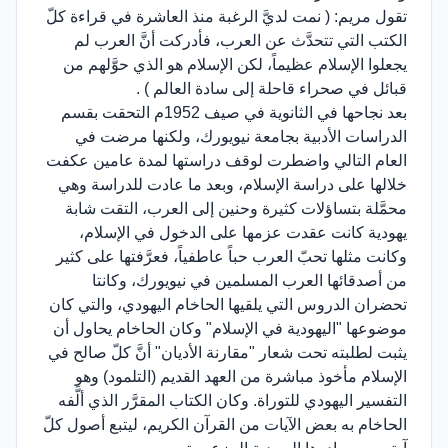
تقول مريم: ( نمت لديَّ الرغبة منذ العاشرة في قراءة كلّ
الكتب التي تتحدَّث عن العرب، فأدركت أنَّ العرب لم
يجعلوا الإسلام عظيماً، لكن الإسلام هو الذي حوَّلهم من
قبائل في صحراء قاحلة إلى سادة العالم ) .
بعد نجاحها في الثانوية في صيف 1952م التحقت بقسم
الدراسات الأدبية بجامعة نيويورك، ولكنها مرضت في
العام التالي واضطرت لوقف دراستها لمدة عامين عكفت
خلالها على دراسة الإسلام، وبعد ما عادت للدراسة وهي
محمَّلة بتساؤلات كثيرة وحنين إلى العرب، التقت شابة
يهودية كانت عقدت عزمها على الدخول في الإسلام،
وكانت مثلها تحبّ العرب حباً عاطفياً، فعرَّفتها على كثير
من أصدقائها العرب المسلمين في نيويورك، وكانتا
تحضران الدروس التي يلقيها الحاخام اليهودي، والتي كان
موضوعها "اليهودية في الإسلام" وكان الحاخام يحاول أن
يثبت لطلبته تحت شعار "مقارنة الأديان" أنَّ كلّ صالح في
الإسلام مأخوذ مباشرة من العهد القديم (التلمود) وهو
التفسير اليهودي للتوراة. وكان الكتاب المقرَّر الذي ألَّفه
الحاخام به بعض الآيات من القرآن الكريم، ليتبع أصول كلّ