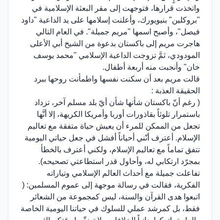
واتخذت قرارها، فتوجهت إلى مقر البعثة الإسلامية في
"بروكلين" بنيويورك، وأعلنت إسلامها على يد الداعية "داود
فيصل"، وأصبح اسمها "مريم جميلة". في العام التالي
هاجرت مريم إلى باكستان بدعوة من الشيخ أبي الأعلى
المودودي، ثمَّ تزوجت الداعية الإسلامي "محمد يوسف
خان" وأنجبت منه أربعة أطفال.
قالت مريم بعد أن سكنت نفسها واطمأنت روحها ببرد
الحقيقة العذبة :
( رغم أنّ باكستان شأنها شأن أيّ بلد مسلم آخر، تزداد
باستمرار تلوثاً بقاذورات أوربا وأمريكا الكريهة، إلا أنَّها
تجعل من الممكن للمرء أن يعيش حياة متفقة مع تعاليم
الإسلام. أعترف أنّني أحياناً أفشل في جعل حياتي اليومية
تتفق تماماً مع تعاليم الإسلام، ولكني أعترف بالخطأ
بمجرّد ارتكابي له، وأحاول قدر استطاعتي تصحيحه).
تفاعلت جميلة مع أحداث العالم الإسلامي وتياراته
الفكرية، فقالت في رسالة موجهة إلى عموم المسلمين: (
اتبعوا هدى القرآن والسنة، ليس كمجموعة من الشعائر
فقط، بل كمرشد عملي للسلوك في حياتنا اليومية الخاصة