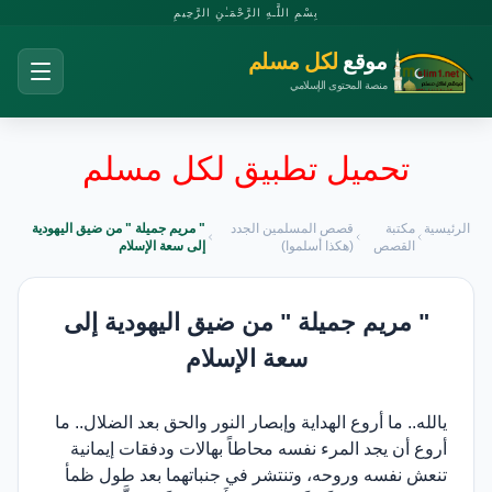
بِسْمِ اللَّـهِ الرَّحْمَـٰنِ الرَّحِيمِ
موقع
لكل مسلم
منصة المحتوى الإسلامي
تحميل تطبيق لكل مسلم
الرئيسية
مكتبة
قصص المسلمين الجدد
" مريم جميلة " من ضيق اليهودية
القصص
(هكذا أسلموا)
إلى سعة الإسلام
" مريم جميلة " من ضيق اليهودية إلى
سعة الإسلام
يالله.. ما أروع الهداية وإبصار النور والحق بعد الضلال.. ما
أروع أن يجد المرء نفسه محاطاً بهالات ودفقات إيمانية
تنعش نفسه وروحه، وتنتشر في جنباتهما بعد طول ظمأ