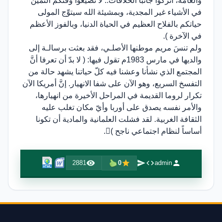
والعامة، اتركوا جانباً الخلافات.. لا تضيِّعوا وقتكم الثمين
في الأشياء غير المجدية، وبمشيئة الله سيتوِّج المولى
حياتكم بالفلاح العظيم في الحياة الدنيا، وبالفوز الأعظم
في الآخرة ).
ولم تنسَ مريم موطنها الأصلـي، فقد بعثت برسالـة إلى
والديها في مارس 1983م تقول فيها: ( لا بدّ أن تعرفا أنَّ
المجتمع الذي نشأنا وعشنا فيه كلّ حياتنا يشهد حالة من
التفسخ السريع، وهو الآن على شفا الانهيار. إنَّ أمريكا الآن
تكرار لروما القديمة في المراحل الأخيرة من انهيارها،
والأمر نفسه يصدق على أوربا وأيّ مكان تغلب عليه
الثقافة الغربية. لقد فشلت العلمانية والمادية أن تكونا
أساساً لنظام اجتماعي ناجح ).
2881
0
admin