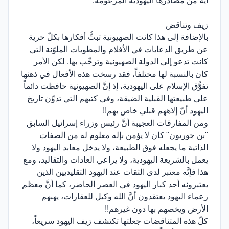
آية من مصادرها اليهودية المزعومة.
زيف وتناقض
بالإضافة إلى هذا كانت الصهيونية تبثُّ أفكارها بكلّ حرية
عن طريق الدعايات في الأفلام والمطويات الملوّنة التي
كانت تدعو إلى الدولة الصهيونية وترحِّب بها. لكن الأمر
كان بالنسبة لها مختلفاً، فقد رسخت هذه الأفعال في ذهنها
تفوُّق الإسلام على اليهودية، إذ إنَّ الصهيونية حافظت دائماً
على طبيعتها القبلية الضيقة، وفي كتبهم التي تدوِّن تاريخ
اليهود أنّ إلاههم قبلي خاص بهم!!
ومن المفارقات العجيبة أنَّ رئيس وزراء إسرائيل السابق
"بن جوريون" كان لا يؤمن بإله معلوم له من الصفات
الذاتية ما يجعله فوق الطبيعة، ولا يدخل معابد اليهود ولا
يعمل بالشريعة اليهودية، ولا يراعي العادات والتقاليد، ومع
هذا فإنَّه معتبر لدى الثقات عند اليهود التقليديين الذين
يعتبرونه أحد كبار اليهود في العصر الحاضر، كما أنَّ معظم
زعماء اليهود يعتقدون أنَّ الله وكيل للعقارات، يهبهم
الأرض ويخصهم بها دون غيرهم!!
كلّ هذه المتناقضات جعلتها تكتشف زيف اليهود سريعاً،