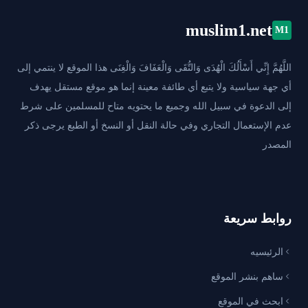
muslim1.net
M1
اللَّهُمَّ إِنِّي أَسْأَلُكَ الْهُدَى وَالتُّقَى وَالْعَفَافَ وَالْغِنَى هذا الموقع لا ينتمي إلى
أي جهة سياسية ولا يتبع أي طائفة معينة إنما هو موقع مستقل يهدف
إلى الدعوة في سبيل الله وجميع ما يحتويه متاح للمسلمين على شرط
عدم الإستعمال التجاري وفي حالة النقل أو النسخ أو الطبع يرجى ذكر
المصدر
روابط سريعة
الرئيسيه
ساهم بنشر الموقع
ابحث في الموقع