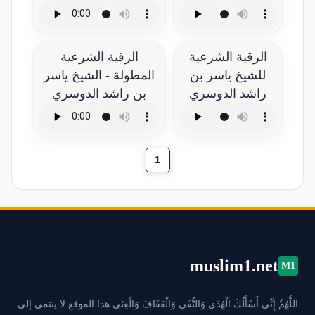
الرقية الشرعية
الرقية الشرعية
للشيخ ياسر بن
المطولة - الشيخ ياسر
راشد الدوسري
بن راشد الدوسري
1
muslim1.net
M1
اللَّهُمَّ إِنِّي أَسْأَلُكَ الْهُدَى وَالتُّقَى وَالْعَفَافَ وَالْغِنَى هذا الموقع لا ينتمي إلى