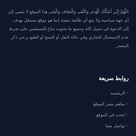
اللَّهُمَّ إِنِّي أَسْأَلُكَ الْهُدَى وَالتُّقَى وَالْعَفَافَ وَالْغِنَى هذا الموقع لا ينتمي إلى
أي جهة سياسية ولا يتبع أي طائفة معينة إنما هو موقع مستقل يهدف
إلى الدعوة في سبيل الله وجميع ما يحتويه متاح للمسلمين على شرط
عدم الإستعمال التجاري وفي حالة النقل أو النسخ أو الطبع يرجى ذكر
المصدر
روابط سريعة
الرئيسيه
ساهم بنشر الموقع
ابحث في الموقع
تواصل معنا