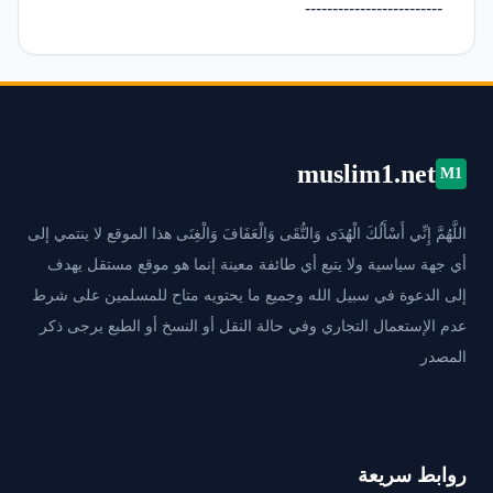
-------------------------
muslim1.net
M1
اللَّهُمَّ إِنِّي أَسْأَلُكَ الْهُدَى وَالتُّقَى وَالْعَفَافَ وَالْغِنَى هذا الموقع لا ينتمي إلى
أي جهة سياسية ولا يتبع أي طائفة معينة إنما هو موقع مستقل يهدف
إلى الدعوة في سبيل الله وجميع ما يحتويه متاح للمسلمين على شرط
عدم الإستعمال التجاري وفي حالة النقل أو النسخ أو الطبع يرجى ذكر
المصدر
روابط سريعة