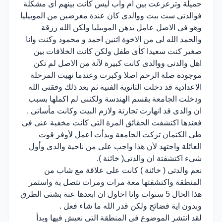
جميلة وترعرعت بين ام واب ليس كانت بينهم اى مشكلة
فوالدتى ست بيت ووالدى كان عندة معرضين من الموبيليا
وهو فى الاصل عامل يدهن الموبيليا ولكن الله رزقة
والحمد الله لى من الاخوة اثنين احمد و محمود وكنت وانا
صغير كنت سعيدا كأى طفل ولكن كانت الخلافات بين
اهل والدتى ووالدى كانت كبيرة لآنة من الاصل لم تكن
موجودة صلة الرحم اصلا وكبرت وعندما نهيت المرحلة
الاعدادية قد دخلت الثانوية الفنية ثم بعد ذلك وفقنى الله
ودخلت الجامعة بقسم الهندسة ولكننى لم اكملها بسبب
ان والدى قد انهارت تجارتة ولازم البيت وكانت مأساتى ,
فعندها اكتشفت الحقائق المرة التى كانت مخفية عنى فى
طى الكتمان تركت الجامعة وبدأت اعمل لأوفر قوت
العائلة واجتهد لأن هذا واجب على من ناحية والدى وأول
شىء اكتشفتة ان والدتى( خائنة ).
نعم والدتى ( خائنة ) كانت على علاقة مع شاب من
المنطقة واكتشفتها معة مرات ومرات تتصل بة واستمر
هذا الحال 5 سنوات وانا احاول ان ابعدها عنة بشتى الطرق
وبدون اية فضائح ولكن قدر الله ما شاء فعل .
لقد انتشر الموضوع فى المنطقة التى نعيش فيها وبدأ