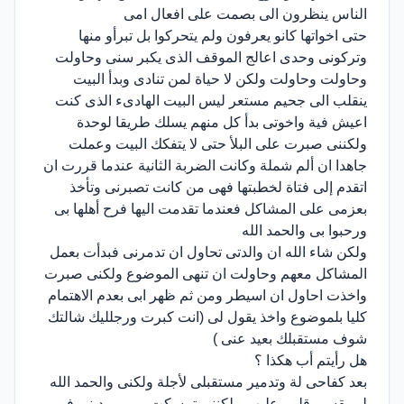
الناس ينظرون الى بصمت على افعال امى
حتى اخواتها كانو يعرفون ولم يتحركوا بل تبرأو منها
وتركونى وحدى اعالج الموقف الذى يكبر سنى وحاولت
وحاولت وحاولت ولكن لا حياة لمن تنادى وبدأ البيت
ينقلب الى جحيم مستعر ليس البيت الهادىء الذى كنت
اعيش فية واخوتى بدأ كل منهم يسلك طريقا لوحدة
ولكننى صبرت على البلأ حتى لا يتفكك البيت وعملت
جاهدا ان ألم شملة وكانت الضربة الثانية عندما قررت ان
اتقدم إلى فتاة لخطبتها فهى من كانت تصبرنى وتأخذ
بعزمى على المشاكل فعندما تقدمت اليها فرح أهلها بى
ورحبوا بى والحمد الله
ولكن شاء الله ان والدتى تحاول ان تدمرنى فبدأت بعمل
المشاكل معهم وحاولت ان تنهى الموضوع ولكنى صبرت
واخذت احاول ان اسيطر ومن ثم ظهر ابى بعدم الاهتمام
كليا بلموضوع واخذ يقول لى (انت كبرت ورجلليك شالتك
شوف مستقبلك بعيد عنى )
هل رأيتم أب هكذا ؟
بعد كفاحى لة وتدمير مستقبلى لأجلة ولكنى والحمد الله
لم يقسى قلبى عليهم ولكننى تمسكت بربى وبدينى فى