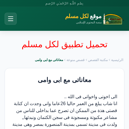
بِسْمِ اللَّـهِ الرَّحْمَـٰنِ الرَّحِيمِ
موقع
لكل مسلم
منصة المحتوى الإسلامي
تحميل تطبيق لكل مسلم
الرئيسية
مكتبة القصص
قصص منوعة
معاناتى مع ابى وامى
معاناتى مع ابى وامى
الى اخوتى واخواتى فى الله ..
انا شاب يبلغ من العمر حاليا 26عاما وانى وجدت ان كتابة
قصتى هذة من الممكن ان تصرح عما بداخلى للناس من
مشاعر مكبوتة ومسجونة فى سجن الكتمان ونبدئها,,
ولدت فى مدينة تسمى بمدينة المنصورة بمصر وهى مدينة