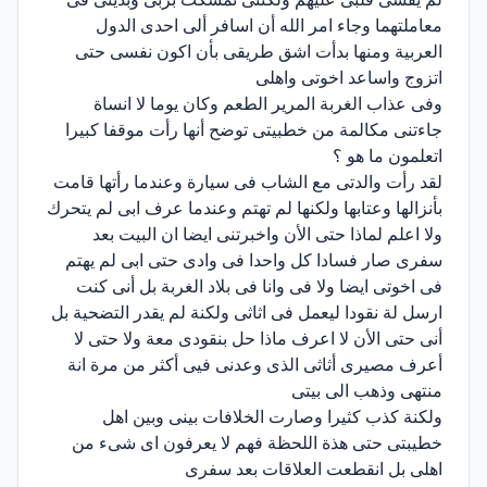
معاملتهما وجاء امر الله أن اسافر ألى احدى الدول
العربية ومنها بدأت اشق طريقى بأن اكون نفسى حتى
اتزوج واساعد اخوتى واهلى
وفى عذاب الغربة المرير الطعم وكان يوما لا انساة
جاءتنى مكالمة من خطبيتى توضح أنها رأت موقفا كبيرا
اتعلمون ما هو ؟
لقد رأت والدتى مع الشاب فى سيارة وعندما رأتها قامت
بأنزالها وعتابها ولكنها لم تهتم وعندما عرف ابى لم يتحرك
ولا اعلم لماذا حتى الأن واخبرتنى ايضا ان البيت بعد
سفرى صار فسادا كل واحدا فى وادى حتى ابى لم يهتم
فى اخوتى ايضا ولا فى وانا فى بلاد الغربة بل أنى كنت
ارسل لة نقودا ليعمل فى اثاثى ولكنة لم يقدر التضحية بل
أنى حتى الأن لا اعرف ماذا حل بنقودى معة ولا حتى لا
أعرف مصيرى أثاثى الذى وعدنى فيى أكثر من مرة انة
منتهى وذهب الى بيتى
ولكنة كذب كثيرا وصارت الخلافات بينى وبين اهل
خطيبتى حتى هذة اللحظة فهم لا يعرفون اى شىء من
اهلى بل انقطعت العلاقات بعد سفرى