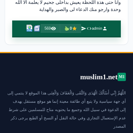
وانا حتى هذة اللحظة يعيش بداخلى جحيم لا يعلمة الا الله
وحدة وارجو منك الدعاء لى والصبر والهداية
569
0
admin
muslim1.net
M1
اللَّهُمَّ إِنِّي أَسْأَلُكَ الْهُدَى وَالتُّقَى وَالْعَفَافَ وَالْغِنَى هذا الموقع لا ينتمي إلى
أي جهة سياسية ولا يتبع أي طائفة معينة إنما هو موقع مستقل يهدف
إلى الدعوة في سبيل الله وجميع ما يحتويه متاح للمسلمين على شرط
عدم الإستعمال التجاري وفي حالة النقل أو النسخ أو الطبع يرجى ذكر
المصدر