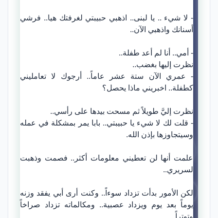
- لا شيء .. يا لبنى.. اذهبي حبيبتي لغرفتك هيا.. فرشي
أسنانك واذهبي الآن..
- أمي.. أنا لم أعد طفلة..
نظرت إليها بغضب..
- عمري الآن ستة عشر عاماً.. أرجوك لا تعامليني
كطفلة.. اخبريني ماذا يحصل؟
نظرت إليَّ طويلاً ثم مسحت بيدها على رأسي..
- قلت لك لا شيء يا حبيبتي.. بابا يمر بمشكلة في عمله
وسيتجاوزها بإذن الله.
علمت أنها لن تعطيني معلومات أكثر.. فصمت وذهبت
لسريري..
لكن الأمور بدأت تزداد سوءاً.. وكنت أرى أبي يفقد وزنه
يوماً بعد يوم ويزداد عصبية.. ومكالماته تزداد صراخاً
وتوتراً..