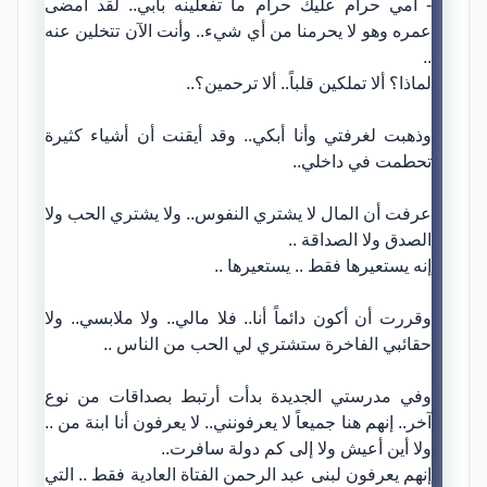
- أمي حرام عليك حرام ما تفعلينه بأبي.. لقد أمضى
عمره وهو لا يحرمنا من أي شيء.. وأنت الآن تتخلين عنه
..
لماذا؟ ألا تملكين قلباً.. ألا ترحمين؟..
وذهبت لغرفتي وأنا أبكي.. وقد أيقنت أن أشياء كثيرة
تحطمت في داخلي..
عرفت أن المال لا يشتري النفوس.. ولا يشتري الحب ولا
الصدق ولا الصداقة ..
إنه يستعيرها فقط .. يستعيرها ..
وقررت أن أكون دائماً أنا.. فلا مالي.. ولا ملابسي.. ولا
حقائبي الفاخرة ستشتري لي الحب من الناس ..
وفي مدرستي الجديدة بدأت أرتبط بصداقات من نوع
آخر.. إنهم هنا جميعاً لا يعرفونني.. لا يعرفون أنا ابنة من ..
ولا أين أعيش ولا إلى كم دولة سافرت..
إنهم يعرفون لبنى عبد الرحمن الفتاة العادية فقط .. التي