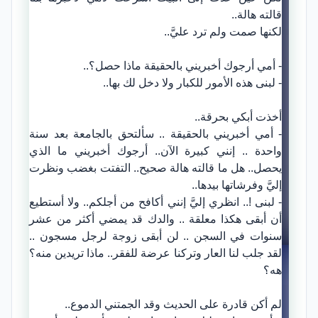
قالته هالة..
لكنها صمت ولم ترد عليَّ..
- أمي أرجوك أخبريني بالحقيقة ماذا حصل؟..
- لبنى هذه الأمور للكبار ولا دخل لك بها..
أخذت أبكي بحرقة..
- أمي أخبريني بالحقيقة .. سألتحق بالجامعة بعد سنة
واحدة .. إنني كبيرة الآن.. أرجوك أخبريني ما الذي
يحصل.. هل ما قالته هالة صحيح.. التفتت بغضب ونظرت
إليَّ وفرشاتها بيدها..
- لبنى !.. انظري إليَّ إنني أكافح من أجلكم.. ولا أستطيع
أن أبقى هكذا معلقة .. والدك قد يمضي أكثر من عشر
سنوات في السجن .. لن أبقى زوجة لرجل مسجون ..
لقد جلب لنا العار وتركنا عرضة للفقر.. ماذا تريدين منه؟
هه؟
لم أكن قادرة على الحديث وقد الجمتني الدموع..