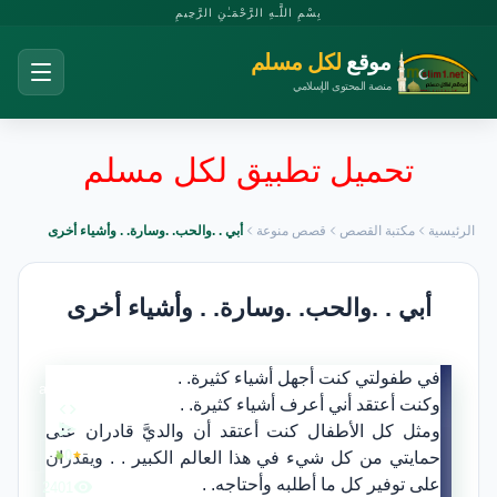
بِسْمِ اللَّـهِ الرَّحْمَـٰنِ الرَّحِيمِ
موقع
لكل مسلم
منصة المحتوى الإسلامي
تحميل تطبيق لكل مسلم
الرئيسية
مكتبة القصص
قصص منوعة
أبي . .والحب. .وسارة. . وأشياء أخرى
أبي . .والحب. .وسارة. . وأشياء أخرى
في طفولتي كنت أجهل أشياء كثيرة. .
admin
وكنت أعتقد أني أعرف أشياء كثيرة. .
ومثل كل الأطفال كنت أعتقد أن والديَّ قادران على
0
حمايتي من كل شيء في هذا العالم الكبير . . ويقدران
على توفير كل ما أطلبه وأحتاجه. .
2401