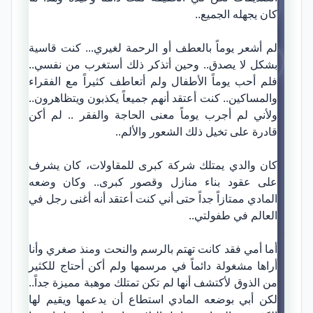
كان يجهله الجميع..
لم أشعر يوماً بالعطف أو الرحمة لغيري... كنت قاسية
بشكل لا يصدق.. وحين أتذكر ذلك أستغرب من نفسي..
فلم أحب يوماً الأطفال ولم أتعاطف كثيراً مع الفقراء
والمساكين.. كنت أعتقد أنهم جميعاً يكذبون ويتظاهرون..
ولأني لم أجرب يوماً معنى الحاجة والفقر .. لم أكن
قادرة على تخيل ذلك الشعور والألم..
كان والدي يمتلك شركة كبرى للمقاولات، كان يشرف
على عقود بناء منازل وقصور كبرى.. وكان وضعه
المادي ممتازاً جداً حتى أني كنت أعتقد أنه أغنى رجل في
العالم في طفولتي..
أما أمي فقد كانت تهتم بالرسم والنحت ومنذ صغري وأنا
أراها مشغولة دائماً في مرسمها ولم أكن أحتاج للكثير
من الذوق لأكتشف أنها لم تكن تمتلك موهبة مميزة جداً..
لكن أبي بوضعه المادي استطاع أن يدعمها ويقيم لها