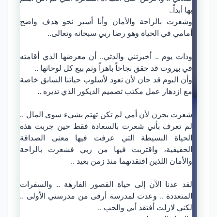
بها أبداً..
وشعرت بالراحة والأمان وأنا أسير نحو هدف واضح
أمامي في الحياة وهو رضا ربي سبحانه وتعالى..
وذات يوم .. أخبرتني والدتي.. أن معرضها الذي أقامته
في بيروت قد حقق نجاحاً باهراً وتم بيع كل لوحاتها ..
وأن اليوم قد حان لأن نعود لأسلوب حياتنا السابق خاصة
مع ازدهار عمل مكتب تصميم الديكور الذي تديره ..
شعرت بحزن لأن أمي لم تكن تهتم بشيء سوى المال ..
لم تعرف بأني شعرت بالسعادة فقط حين جربت هذه
الحياة البسيطة التي عرفت فيها معنى الصداقة
الحقيقية، واقتربت فيها من ربي فشعرت بالراحة
والأمان اللذين افتقدتهما منذ زمن بعيد ..
لقد عدنا الآن إلى حياة القصور الفارهة .. والسفرات
المتعددة .. وعدت لمدرسة أرقى من مدرستي الأولى ..
لكني لازلت أفتقد أبي والحب ..