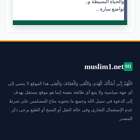
والحياة البسيطة و..
تواضع سارة ..
muslim1.net
M1
اللَّهُمَّ إِنِّي أَسْأَلُكَ الْهُدَى وَالتُّقَى وَالْعَفَافَ وَالْغِنَى هذا الموقع لا ينتمي إلى
أي جهة سياسية ولا يتبع أي طائفة معينة إنما هو موقع مستقل يهدف
إلى الدعوة في سبيل الله وجميع ما يحتويه متاح للمسلمين على شرط
عدم الإستعمال التجاري وفي حالة النقل أو النسخ أو الطبع يرجى ذكر
المصدر