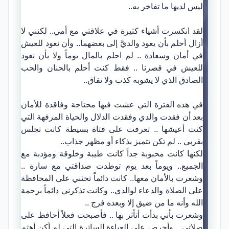
ليس لديها ما تفاخر به..
لقد انكسرت أشياء كثيرة في علاقتي مع أمي.. لكنني لا
أزال أحلم بأن يعود والديَّ إلى بعضهما.. وأن نعود للعيش
في أمان وسعادة .. لم احلم بالمال يوماً ولا بأن نعود
للعيش في قصرنا .. فقط كنت أحلم بالحنان والحب
الصادق الذي لا يشوبه كذب ولا نفاق..
في هذه الفترة التي عشت فيها محتاجة وفاقدة للأمان
بعد أن فقدت والدي وفقدت الدلال والحياة المرفهة التي
كنت أعيشها .. تعرفت على فتاة بسيطة كانت تجلس
بقربي .. لم تكن تتميز بذكاء أو مظهر جذاب..
لكنها كانت محبوبة جداً كانت طيبة وخلوقة ومؤدبة مع
الجميع.. ويوماً بعد يوم توطدت صداقتي مع سارة ..
وشعرت بالأمان معها.. كانت دائماً تحثني على المحافظة
على الصلاة والدعاء لوالدي.. وكانت تذكرني دائماً برحمة
الله وأنه ما من ضيق إلا وبعده فرج ..
وشعرت بأني بدأت أتأثر بها .. فأصبحت فعلاً أحافظ على
صلاتي .. وأحرص على العباءة الساترة التي لم أكن أهتم