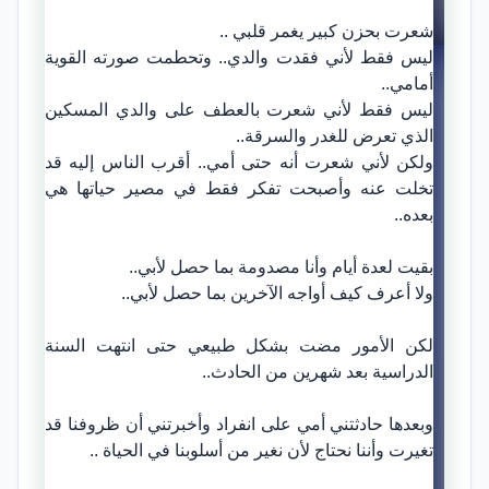
شعرت بحزن كبير يغمر قلبي ..
ليس فقط لأني فقدت والدي.. وتحطمت صورته القوية
أمامي..
ليس فقط لأني شعرت بالعطف على والدي المسكين
الذي تعرض للغدر والسرقة..
ولكن لأني شعرت أنه حتى أمي.. أقرب الناس إليه قد
تخلت عنه وأصبحت تفكر فقط في مصير حياتها هي
بعده..
بقيت لعدة أيام وأنا مصدومة بما حصل لأبي..
ولا أعرف كيف أواجه الآخرين بما حصل لأبي..
لكن الأمور مضت بشكل طبيعي حتى انتهت السنة
الدراسية بعد شهرين من الحادث..
وبعدها حادثتني أمي على انفراد وأخبرتني أن ظروفنا قد
تغيرت وأننا نحتاج لأن نغير من أسلوبنا في الحياة ..