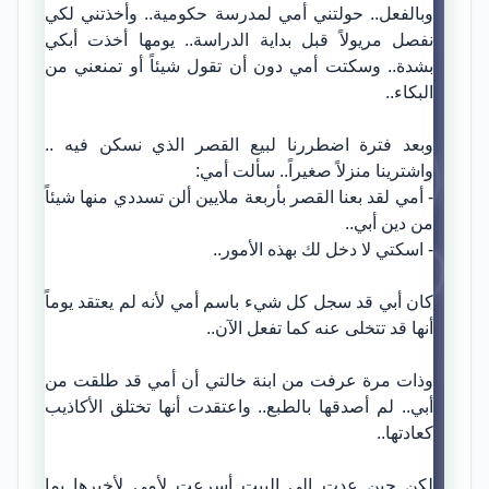
وبالفعل.. حولتني أمي لمدرسة حكومية.. وأخذتني لكي
نفصل مريولاً قبل بداية الدراسة.. يومها أخذت أبكي
بشدة.. وسكتت أمي دون أن تقول شيئاً أو تمنعني من
البكاء..
وبعد فترة اضطررنا لبيع القصر الذي نسكن فيه ..
واشترينا منزلاً صغيراً.. سألت أمي:
- أمي لقد بعنا القصر بأربعة ملايين ألن تسددي منها شيئاً
من دين أبي..
- اسكتي لا دخل لك بهذه الأمور..
كان أبي قد سجل كل شيء باسم أمي لأنه لم يعتقد يوماً
أنها قد تتخلى عنه كما تفعل الآن..
وذات مرة عرفت من ابنة خالتي أن أمي قد طلقت من
أبي.. لم أصدقها بالطبع.. واعتقدت أنها تختلق الأكاذيب
كعادتها..
لكن حين عدت إلى البيت أسرعت لأمي لأخبرها بما