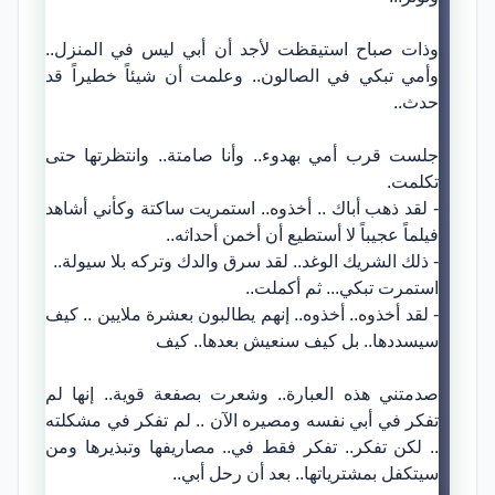
وذات صباح استيقظت لأجد أن أبي ليس في المنزل..
وأمي تبكي في الصالون.. وعلمت أن شيئاً خطيراً قد
حدث..
جلست قرب أمي بهدوء.. وأنا صامتة.. وانتظرتها حتى
تكلمت.
- لقد ذهب أباك .. أخذوه.. استمريت ساكتة وكأني أشاهد
فيلماً عجيباً لا أستطيع أن أخمن أحداثه..
- ذلك الشريك الوغد.. لقد سرق والدك وتركه بلا سيولة..
استمرت تبكي... ثم أكملت..
- لقد أخذوه.. أخذوه.. إنهم يطالبون بعشرة ملايين .. كيف
سيسددها.. بل كيف سنعيش بعدها.. كيف
صدمتني هذه العبارة.. وشعرت بصفعة قوية.. إنها لم
تفكر في أبي نفسه ومصيره الآن .. لم تفكر في مشكلته
.. لكن تفكر.. تفكر فقط في.. مصاريفها وتبذيرها ومن
سيتكفل بمشترياتها.. بعد أن رحل أبي..