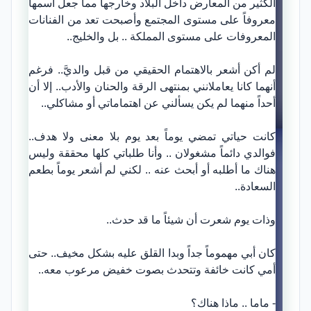
الكثير من المعارض داخل البلاد وخارجها مما جعل اسمها
معروفاً على مستوى المجتمع وأصبحت تعد من الفنانات
المعروفات على مستوى المملكة .. بل والخليج..
لم أكن أشعر بالاهتمام الحقيقي من قبل والديَّ.. فرغم
أنهما كانا يعاملانني بمنتهى الرقة والحنان والأدب.. إلا أن
أحداً منهما لم يكن يسألني عن اهتماماتي أو مشاكلي..
كانت حياتي تمضي يوماً بعد يوم بلا معنى ولا هدف..
فوالدي دائماً مشغولان .. وأنا طلباتي كلها محققة وليس
هناك ما أطلبه أو أبحث عنه .. لكني لم أشعر يوماً بطعم
السعادة..
وذات يوم شعرت أن شيئاً ما قد حدث..
كان أبي مهموماً جداً وبدا القلق عليه بشكل مخيف.. حتى
أمي كانت خائفة وتتحدث بصوت خفيض مرعوب معه..
- ماما .. ماذا هناك؟