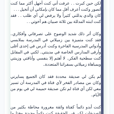
لكن حين كبرت . . عرفت أني كنت أجهل أكثر مما كنت
أتصور وكنت أعرف أقل مما كان بإمكاني أن أتخيل . . .
كان والدي يدللني كثيراً ولا يرفض لي أي طلب . . فقد
كنت ابنته المدللة بين ثلاثة صبيان هم أخوتي . .
وكان أثر ذلك شديد الوضوح على تصرفاتي وأفكاري..
فقد كنت متميزة بين زميلاتي في المدرسة بملابسي
وأدواتي المدرسية الفاخرة وكنت أدرس في إحدى أغلى
وأرقى المدارس الخاصة في مدينتي.. لكني في المقابل
كنت سطحية الفكر.. لا أهتم إلا بنفسي وأناقتي وزينتي
وبمباهاة زميلاتي بسفراتنا المتعددة..
لم يكن لي صديقة محددة فقد كان الجميع يسايرني
وكان من مصادر الفخر لأي فتاة في المدرسة أن تسير
معي لكن أي فتاة لم تكن صديقة حميمة لي في يوم من
الأيام..
كنت أبدو دائماً كفتاة واثقة مغرورة محاطة بكثير من
الصديقات لكن في الحقيقة كنت دائماً وحيدة وهذا ما