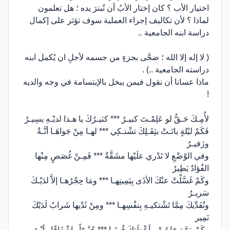
اختيار الأب ؟ كان إختار الأبُ أن تُبترَ يده ؛ هل تعلمون
لماذا ؟ لأن تكاليف إجراء العملية سوف تؤثر على إكمال
دراسة ابنه الجامعية ..
( لا إله إلا الله ؛ ضحَّى بجزءٍ من جسمه لأجلِ ان يُكمل ابنه
دراسته الجامعية ..) .
ماذا عسانا أن نقول فيمن يبخل بالإبتسامة في وجه والديه
!
لأُمِـكَ حَـقُّ لو عَلِمْـتَ كبيـرُ *** كثيـرُكَ يا هـذا لديْـهِ يسِيـرُ
فَكَمْ ليْلةٍ باتَـتْ بثِقَـلِكَ تشْتـكِي *** لهـا مِنْ جَواهَـا أنَّـةٌ
وزَفيـرُ
وفي الوْضْعِ لا تَدْري علَيْها مشَقَّةٌ *** فَمِـنْ غُصَصٍ مِنْها
الفُؤادُ يَطِيرُ
وكَمْ غَسَّلْتْ عنْكَ الأذَى بِيَمِينِهـا *** ومَا حِجْرُهـا إلاَّ لدَيْـكَ
سَريـرُ
وتُفَدِّيكَ مِمَّا تَشْتكيـهِ بِنفْسِهـا *** ومِنْ ثَدْيها شَرابٌ لَدَيْكَ
نَمِير
وكَمْ مَرَّةٍ جَاعَتْ وأعْطَتكَ قُوتَها *** حُنُـوّاً وإشْفَاقًا وأنْتَ