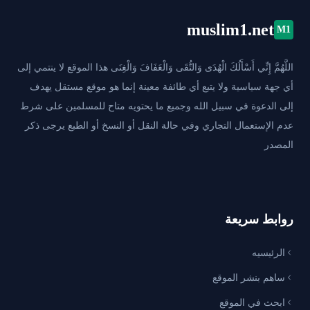
muslim1.net
M1
اللَّهُمَّ إِنِّي أَسْأَلُكَ الْهُدَى وَالتُّقَى وَالْعَفَافَ وَالْغِنَى هذا الموقع لا ينتمي إلى
أي جهة سياسية ولا يتبع أي طائفة معينة إنما هو موقع مستقل يهدف
إلى الدعوة في سبيل الله وجميع ما يحتويه متاح للمسلمين على شرط
عدم الإستعمال التجاري وفي حالة النقل أو النسخ أو الطبع يرجى ذكر
المصدر
روابط سريعة
الرئيسيه
ساهم بنشر الموقع
ابحث في الموقع