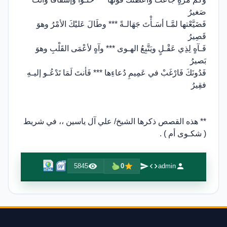
صَغيرُ
فَضَيَّعْتها لمَّـا أسَـأْتَ جَهَالـةً *** وطَالَ عَليْكَ الأمْرُ وهوَ
قَصِيرُ
فَـآهٍ لِذِي عَقْـلٍ ويَتَّبِعُ الهـوى *** وآهٍ لأعْمَى القَلْبِ وهوَ
بَصيرُ
فَدُونَكَ فَارْغَبْ في عَمِيمِ دُعاءِها *** فَأنتَ لَمَا تَدْعُـو إليـهِ
فقِيرُ
** هذه القصص ذكرها الشيخ/ علي آل ياسين ،، في شريط
( شكـوى أم ) .
5845
0
admin