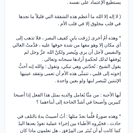
يستطيع الإعتماد على نفسه .
( لا إله إلا الله ما أعظم هذه الشفقة التي قليلاً ما نجدها
في قلب مخلوق إلا في قلب الأم .
* وهذه أمٌ أخرى رُزِقت بابنٍ كفيف البصر ، فلا تذهب إلى
أي مكان إلا وهو معها من شدة خوفها عليه ، قدَّمتْ الغالي
والنفيس لأجل أن يرى ويُبصر ولكنَّ الله عزَّ وجل لم
يُوفقها لذلك لحكمةٍ أرادها سبحانه وتعالى .
يقول الشيخ : تُحدّثني وهي تبكي، وتقول : والله إنه أحبُّ
إخوته إلى قلبي ، تتمنَّى هذه الأم أن تعمى وتفقد عينيها
الإثنتين ليُبصر ابنها ولو بعين واحدة .
أيها الأحبة : من منَّا يُعامل والديه بمثل هذا الفعل إذا أصبحا
كبيرين وأصبحا في أشدِّ الحاجة إلى أبناءهما ؟
* وهذه صورةٌ قلَّما نجدُ مثلها : أبٌ أصيبتْ يدهُ بالتلف في
حادث ، فخيّروه الأطباء بين إجراء عملية تعودُ بعدها اليدُ
كما كانت أو أن تُبتَر من المِرْفق ، هل تعلمون ماذا كان