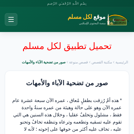
بِسْمِ اللَّـهِ الرَّحْمَـٰنِ الرَّحِيمِ
موقع
لكل مسلم
منصة المحتوى الإسلامي
تحميل تطبيق لكل مسلم
الرئيسية
مكتبة القصص
قصص منوعة
صور من تضحية الآباء والأمهات
صور من تضحية الآباء والأمهات
* هذه أمٌ رُزقت بطفلٍ مُعاق ، عمره الآن سبعة عشرة عام
عمره الآن وهو على حالة وهيئة من عمره سنةٌ واحدة
فقط ، مشلول وتخلفٌ عقليا ، وخلال هذه السنين هي التي
تقوم عليه تسقيه وتطعمه وترعاه وتنظفه تخافُ وتحنو
عليه ، تخاف عليه أكثر من خوفها على إخوته ؛ لأنه لا