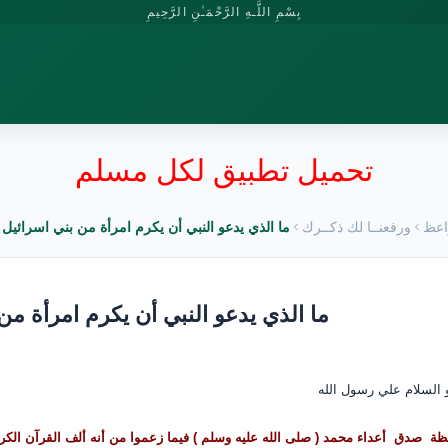
بِسْمِ اللَّـهِ الرَّحْمَـٰنِ الرَّحِيمِ
تحميل تطبيق لكل مسلم
اعظ
ورفعنــا لك ذكــرك
ما الذي يدعو النبي أن يكرم امرأة من بني اسرائيل 
ما الذي يدعو النبي أن يكرم امرأة من
و السلام علي رسول الله
ة صدق أعداء محمد ( صلى الله عليه وسلم ) فيما زعموا من أنه ألف القرآن الكريم