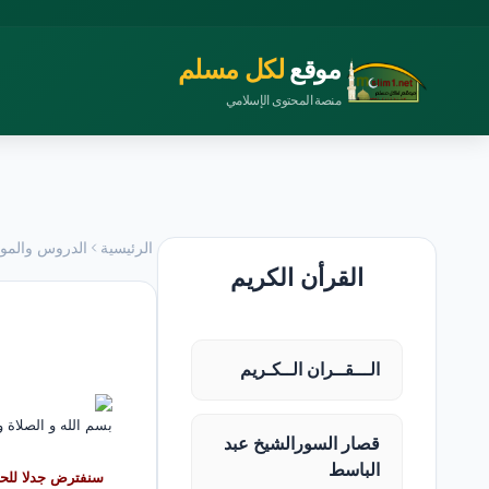
موقع
لكل مسلم
منصة المحتوى الإسلامي
الرئيسية
الدروس والمو
القرأن الكريم
الـــقــران الــكـريم
بسم الله و الصلاة 
قصار السورالشيخ عبد
الباسط
سنفترض جدلا للحظ