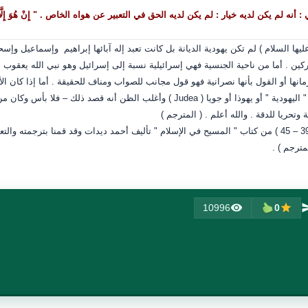
نه لم يكن لديه خيار : لم يكن لديه الحق في التعبير عن هواه الخاص . " إِنْ هُوَ إِلَّا وَحْ
ليها السلام ) لم تكن يهودية الديانة بل كانت تعبد إله آبائها إبراهيم وإسماعيل وإ
ن . أما من ناحية الجنسية فهي إسرائيلية نسبة إلى إسرائيل وهو نبي الله يعقوب علي
مانها أو القول بأنها نصرانية فهو قول مجانب للصواب ومناف للحقيقة . أما إذا كان ال
اليهودية " أو يهوذا أو جويا
( Judea )
وأغلب الظن أنه قصد ذلك – فلا بأس وكان من الأ
 وتحريا للدقة . والله أعلم . ( المترجم )
راجع ( ص 39 – 45 ) من كتاب " المسيح في الإسلام " تأليف أحمد ديدات وقد قمنا بترجم
مترجم ) .
10996
0