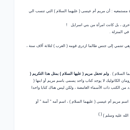
مستمعيه : أن مريم أم عيسى ( عليهما السلام ) التي تنسب الي
 أخرى ، بل كانت امرأة من بني اسرايل
!
في المنزلة .
هي تنتمي إلى جنس طالما ازدرى قومه ( العرب ) لثلاثة آلاف سنة ،
 السلام ) .
ولم تحفل مريم ( عليها السلام ) بمثل هذا التكريم (
روتستانت و ( 73 ) ثلاثة وسبعين كتابا للرومان الكاثوليك لا يوجد كتاب واحد يسمى باسم مريم أو ابنها (
د من الكتب ذات الأسماء الغامضة ، ولكن ليس هناك كتابا واحدا
سم مريم أم عيسى ( عليهما السلام ) ، اسم أمه " آمنة " أو
)
(
الله عليه وسلم )