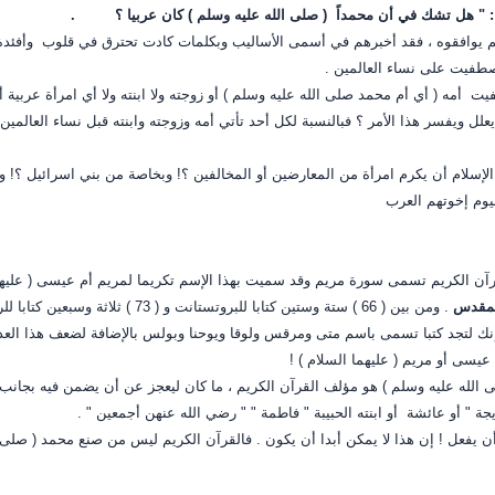
: " هل تشك في أن محمداً ( صلى الله عليه وسلم ) كان عربيا ؟
.
م يوافقوه ، فقد أخبرهم في أسمى الأساليب وبكلمات كادت تحترق في قلوب وأفئدة 
طفيت على نساء العالمين .
ت أمه ( أي أم محمد صلى الله عليه وسلم ) أو زوجته ولا ابنته ولا أي امرأة عربية
لل ويفسر هذا الأمر ؟ فبالنسبة لكل أحد تأتي أمه وزوجته وابنته قبل نساء العالمين 
الإسلام أن يكرم امرأة من المعارضين أو المخالفين ؟! وبخاصة من بني اسرائيل ؟! و
ليوم إخوتهم العرب
آن الكريم تسمى سورة مريم وقد سميت بهذا الإسم تكريما لمريم أم عيسى ( عليهما
لمقدس
. ومن بين ( 66 ) ستة وستين كتابا للب
وإنك لتجد كتبا تسمى باسم متى ومرقس ولوقا ويوحنا وبولس بالإضافة لضعف هذا العد
عيسى أو مريم ( عليهما السلام ) !
 الله عليه وسلم ) هو مؤلف القرآن الكريم ، ما كان ليعجز عن أن يضمن فيه بجانب ا
جة " أو عائشة أو ابنته الحبيبة " فاطمة " " رضي الله عنهن أجمعين " .
أن يفعل ! إن هذا لا يمكن أبدا أن يكون . فالقرآن الكريم ليس من صنع محمد ( صلى 