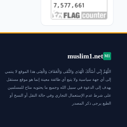
muslim1.net
M1
اللَّهُمَّ إِنِّي أَسْأَلُكَ الْهُدَى وَالتُّقَى وَالْعَفَافَ وَالْغِنَى هذا الموقع لا ينتمي
إلى أي جهة سياسية ولا يتبع أي طائفة معينة إنما هو موقع مستقل
يهدف إلى الدعوة في سبيل الله وجميع ما يحتويه متاح للمسلمين
على شرط عدم الإستعمال التجاري وفي حالة النقل أو النسخ أو
الطبع يرجى ذكر المصدر