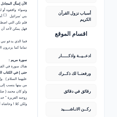
الآن إسأل المجادل 
وسواء وافقوه أو ل
أسباب نزول القرآن
)
(
بني ‘سرائيل
أص
الكريم
فلم تكن التي اصطفي
فهل يمكن لأحد أن يع
اقسام الموقع
فما الذي يدعو نبي 
تماما كما يزدرون ا
ادعــيــة واذكـــــار
سورة مريم :
هناك سورة في القر
حتى ) في الكتاب ا
ورفعنــا لك ذكــرك
عليهما السلام ) . 
من بينها ينسب إلى 
رقائق في دقائق
ولو كان محمد ( صلى
زوجته العزيزة " خدي
ولكن كلا ! وحاشاه 
ركــن الانـاشــــيد