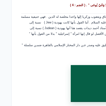
يٌ يُوحَى " . ( النجم : 4 )
سحاق ويعقوب وزكريا إلها واحدا مخلصة له الدين . فهي حنيفية مسلمة
ه السلام . أما القول بأنها كانت يهودية
( Jew )
نسبة إلى
أستاذ أحمد ديدات يقصد هنا أنها يهودية
( Judean )
نسبة إلى
فضل لو قال إنها امرأة " إسرائيلية " بدلا من القول بأنها "
ته والتعليق عليه وصدر عـن دار المختار الإسلامي بالقاهرة ضمـن سلسلة "