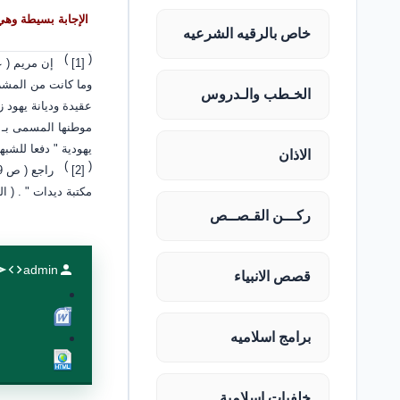
الإجابة بسيطة وهي : أ
خاص بالرقيه الشرعيه
)
(
[1]
إن مريم ( ع
وما كانت من المشركي
الخـطب والـدروس
عقيدة وديانة يهود ز
موطنها المسمى بـ " 
يهودية " دفعا للشبهة
الاذان
)
(
[2]
مكتبة ديدات " . ( ال
ركـــن القـصــص
admin
قصص الانبياء
برامج اسلاميه
خلفيات اسلامية