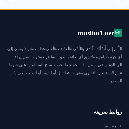
muslim1.net
M1
اللَّهُمَّ إِنِّي أَسْأَلُكَ الْهُدَى وَالتُّقَى وَالْعَفَافَ وَالْغِنَى هذا الموقع لا ينتمي إلى
أي جهة سياسية ولا يتبع أي طائفة معينة إنما هو موقع مستقل يهدف
إلى الدعوة في سبيل الله وجميع ما يحتويه متاح للمسلمين على شرط
عدم الإستعمال التجاري وفي حالة النقل أو النسخ أو الطبع يرجى ذكر
المصدر
روابط سريعة
الرئيسيه