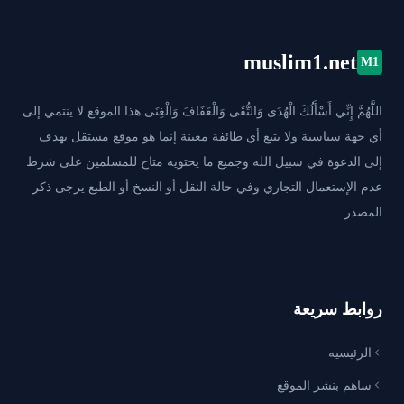
muslim1.net
M1
اللَّهُمَّ إِنِّي أَسْأَلُكَ الْهُدَى وَالتُّقَى وَالْعَفَافَ وَالْغِنَى هذا الموقع لا ينتمي إلى
أي جهة سياسية ولا يتبع أي طائفة معينة إنما هو موقع مستقل يهدف
إلى الدعوة في سبيل الله وجميع ما يحتويه متاح للمسلمين على شرط
عدم الإستعمال التجاري وفي حالة النقل أو النسخ أو الطبع يرجى ذكر
المصدر
روابط سريعة
الرئيسيه
ساهم بنشر الموقع