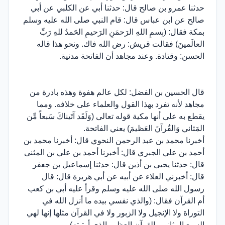
حدثنا عمرو بن صالح قال: حدثنا أبي عن الكلبي عن أبي
صالح عن ابن عباس قال: قام النبي صلى الله عليه وسلم
بمكة فقال: (بِسمِ اللهِ الرَحمَنِ الرَحيمِ الحَمدُ للهِ رَبِّ
العالَمينَ) فقالت قريش: رض الله فاك. ونحو هذا قاله
الحسن: وقتادة. وعند مجاهد أن الفاتحة مدنية.
قال الحسين بن الفضل: لكل عالم هفوة وهذه بادرة من
مجاهد لأنه تفرد بهذا القول والعلماء على خلافه. ومما
يقطع به على أنها مكية قوله تعالى (وَلَقَد آتَيناكَ سَبعاً مِّن
المَثاني وَالقُرآنَ العَظيمَ) يعني الفاتحة.
أخبرنا محمد بن عبد الرحمن النحوي قال: أخبرنا محمد بن
أحمد بن علي الجبري قال: أخبرنا أحمد بن علي بن المثنى
قال: حدثنا يحيى بن أذين قال: حدثنا إسماعيل بن جعفر
قال: أخبرني العلاء عن أبيه عن أبي هريرة قال: قال
رسول الله صلى الله عليه وسلم وقرأ عليه أبي بن كعب
أم القرآن فقال: (والذي نفسي بيده ما أنزل الله في
التوراة ولا الإنجيل ولا الزبور ولا في القرآن مثلها إنها لهي
السبع المثاني والقرآن العظيم الذي أوتيته).