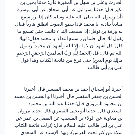
الحارث وعلي بن سهل بن المغيرة قال: حدثنا يحيى بن
بكير قال: حدثنا إسرائيل عن أبي إسحاق عن أبي ميسرة
(أن رسول الله صلى الله عليه وسلم كان إذا برز سمع
منادياً يناديه: يا محمد فإذا سمع الصوت انطلق هارباً فقال
له ورقة بن نوفل: إذا سمعت النداء فاثبت حتى تسمع ما
يقول لك قال: فلما برز سمع النداء: يا محمد فقال: لبيك
قال: قل أشهد أن لا إله إلا الله وأشهد أن محمداً رسول
الله ثم قال: قل (الحَمدُ لِلَّهِ رَبِّ العالَمينَ الرَحمَنِ الرَحيمِ
مالِكِ يَومِ الدينِ) حتى فرغ من فاتحة الكتاب وهذا قول
علي بن أبي طالب.
أخبرنا أبو إسحاق أحمد بن محمد المفسر قال: أخبرنا
الحسن بن جعفر المفسر قال: أخبرنا أبو الحسن بن محمد
بن محمود المروزي قال: حدثنا عبد الله بن محمود
السعدي قال: حدثنا أبو يحيى القصري قال: حدثنا مروان
بن معاوية عن الولاء بن المسيب عن الفضل بن عمر عن
علي بن أبي طالب عليه السلام قال: (نزلت فاتحة الكتاب
بمكة من كنز تحت العرش). وبهذا الإسناد عن السعدي