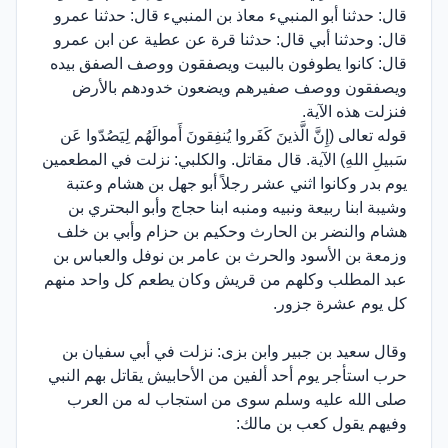
قال: حدثنا أبو المنبيء معاذ بن المنبيء قال: حدثنا عمرو
قال: وحدثنا أبي قال: حدثنا قرة عن عطية عن ابن عمرو
قال: كانوا يطوفون بالبيت ويصفقون ووصف الصفق بيده
ويصفقون ووصف صفيرهم ويضعون خدودهم بالأرض
فنزلت هذه الآية.
قوله تعالى (إِنَّ الَّذينَ كَفَروا يُنفِقونَ أَموالَهُم لِيَصُدّوا عَن
سَبيلِ اللهِ) الآية. قال مقاتل. والكلبي: نزلت في المطعمين
يوم بدر وكانوا اثني عشر رجلاً أبو جهل بن هشام وعتبة
وشيبة ابنا ربيعة ونبيه ومنبه ابنا حجاج وأبو البحتري بن
هشام والنضر بن الحارث وحكيم بن حزام وأبي بن خلف
وزمعة بن الأسود والحرث بن عامر بن نوفل والعباس بن
عبد المطلب وكلهم من قريش وكان يطعم كل واحد منهم
كل يوم عشرة جزور.
وقال سعيد بن جبير وابن بزى: نزلت في أبي سفيان بن
حرب استأجر يوم أحد ألفين من الأحابيش يقاتل بهم النبي
صلى الله عليه وسلم سوى من استجاب له من العرب
وفيهم يقول كعب بن مالك: