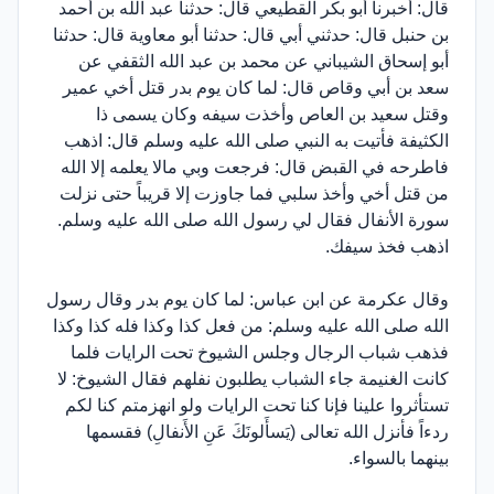
قال: أخبرنا أبو بكر القطيعي قال: حدثنا عبد الله بن أحمد
بن حنبل قال: حدثني أبي قال: حدثنا أبو معاوية قال: حدثنا
أبو إسحاق الشيباني عن محمد بن عبد الله الثقفي عن
سعد بن أبي وقاص قال: لما كان يوم بدر قتل أخي عمير
وقتل سعيد بن العاص وأخذت سيفه وكان يسمى ذا
الكثيفة فأتيت به النبي صلى الله عليه وسلم قال: اذهب
فاطرحه في القبض قال: فرجعت وبي مالا يعلمه إلا الله
من قتل أخي وأخذ سلبي فما جاوزت إلا قريباً حتى نزلت
سورة الأنفال فقال لي رسول الله صلى الله عليه وسلم.
اذهب فخذ سيفك.
وقال عكرمة عن ابن عباس: لما كان يوم بدر وقال رسول
الله صلى الله عليه وسلم: من فعل كذا وكذا فله كذا وكذا
فذهب شباب الرجال وجلس الشيوخ تحت الرايات فلما
كانت الغنيمة جاء الشباب يطلبون نفلهم فقال الشيوخ: لا
تستأثروا علينا فإنا كنا تحت الرايات ولو انهزمتم كنا لكم
ردءاً فأنزل الله تعالى (يَسأَلونَكَ عَنِ الأَنفالِ) فقسمها
بينهما بالسواء.