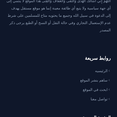
اللَّهُمَّ إِنِّي أَسْأَلُكَ الْهُدَى وَالتُّقَى وَالْعَفَافَ وَالْغِنَى هذا الموقع لا ينتمي إلى
أي جهة سياسية ولا يتبع أي طائفة معينة إنما هو موقع مستقل يهدف
إلى الدعوة في سبيل الله وجميع ما يحتويه متاح للمسلمين على شرط
عدم الإستعمال التجاري وفي حالة النقل أو النسخ أو الطبع يرجى ذكر
المصدر
روابط سريعة
الرئيسيه
ساهم بنشر الموقع
ابحث في الموقع
تواصل معنا