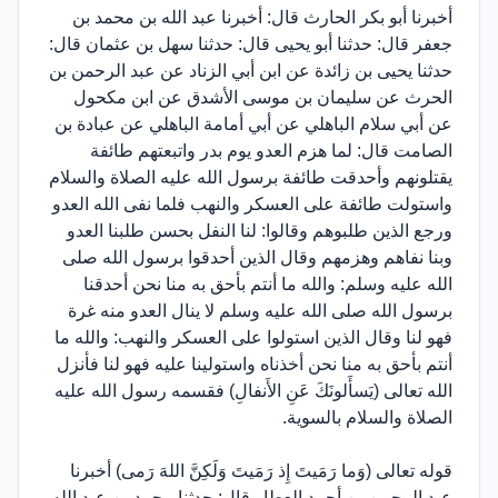
أخبرنا أبو بكر الحارث قال: أخبرنا عبد الله بن محمد بن
جعفر قال: حدثنا أبو يحيى قال: حدثنا سهل بن عثمان قال:
حدثنا يحيى بن زائدة عن ابن أبي الزناد عن عبد الرحمن بن
الحرث عن سليمان بن موسى الأشدق عن ابن مكحول
عن أبي سلام الباهلي عن أبي أمامة الباهلي عن عبادة بن
الصامت قال: لما هزم العدو يوم بدر واتبعتهم طائفة
يقتلونهم وأحدقت طائفة برسول الله عليه الصلاة والسلام
واستولت طائفة على العسكر والنهب فلما نفى الله العدو
ورجع الذين طلبوهم وقالوا: لنا النفل بحسن طلبنا العدو
وبنا نفاهم وهزمهم وقال الذين أحدقوا برسول الله صلى
الله عليه وسلم: والله ما أنتم بأحق به منا نحن أحدقنا
برسول الله صلى الله عليه وسلم لا ينال العدو منه غرة
فهو لنا وقال الذين استولوا على العسكر والنهب: والله ما
أنتم بأحق به منا نحن أخذناه واستولينا عليه فهو لنا فأنزل
الله تعالى (يَسأَلونَكَ عَنِ الأَنفالِ) فقسمه رسول الله عليه
الصلاة والسلام بالسوية.
قوله تعالى (وَما رَمَيتَ إِذ رَمَيتَ وَلَكِنَّ اللهَ رَمى) أخبرنا
عبد الرحمن بن أحمد العطار قال: حدثنا محمد بن عبد الله