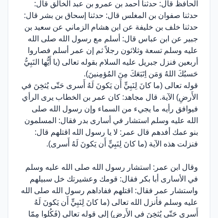
الحافظ قال: حدثنا أحمد بن عمرو بن عبد الخالق قال:
حدثنا صفوان بن المغلس قال: حدثنا إسحاق بن بشر قال:
حدثنا خلف بن خليفة عن ابن هشام الزماني عن سعيد بن
جبير عن ابن عباس قال: أسلم مع رسول الله صلى الله
عليه وسلم تسعة وثلاثون رجلاً ثم إن عمر أسلم فصاروا
أربعين فنزل جبريل عليه السلام بقوله تعالى (يا أَيُّها النَبِيُّ
حَسبُكَ اللهُ وَمَن اِتَبَعَكَ مِنَ المُؤمِنينَ).
قوله تعالى (ما كانَ لِنَبِيٍّ أَن يَكونَ لَهُ أَسرى حَتّى يُثخِنَ في
الأَرضِ) الآية. قال مجاهد: كان عمر بن الخطاب يرى الرأي
فيوافق رأيه ما يجيء من السماء وإن رسول الله صلى
الله عليه وسلم استشار في أسارى بدر فقال: المسلمون
بنو عمك أفدهم قال عمر: لا يا رسول الله اقتلهم قال:
فنزلت هذه الآية (ما كانَ لِنَبِيٍّ أَن يَكونَ لَهُ أَسرى).
وقال ابن عمر: استشار رسول الله صلى الله عليه وسلم
في الأسارى أبا بكر فقال: قومك وعشيرتك خل سبيلهم
واستشار عمر فقال: اقتلهم ففاداهم رسول الله صلى الله
عليه وسلم فأنزل الله تعالى (ما كانَ لِنَبِيٍّ أَن يَكونَ لَهُ
أَسرى حَتّى يُثخِنَ في الأَرضِ) إلى قوله تعالى (فَكُلوا مِمّا