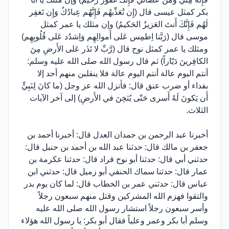
بكر كمثل عيسى قال (إِن تُعَذِّبهُم فَإِنَّهُم عِبادُكُ وَإِن تَغفِر
لَهُم فَإِنَّكَ أَنتَ العَزيزُ الحَكيمُ) وإن مثلك يا عمر كمثل
موسى قال (رَبَّنا اِطمِس عَلى أَموالِهِم وَاِشدُد عَلى قُلُوبِهِم)
ومثلك يا عمر كمثل نوح قال (رَّبِّ لا تَذَر عَلى الأَرضِ مِنَ
الكافِرينَ دَيّاراً) ثم قال رسول الله صلى الله عليه وسلم:
أنتم اليوم عالة أنتم اليوم عالة فلا ينقلبن منهم أحد إلا
بفداء أو ضرب عنق قال: فأنزل الله عز وجل (ما كانَ لِنَبِيٍّ
أَن يَكونَ لَهُ أَسرى حَتّى يُثخِنَ في الأَرضِ) إلى آخر الآيات
الثلاث.
أخبرنا عبد الرحمن بن حمدان العدل قال: أخبرنا أحمد بن
جعفر بن مالك قال: حدثنا عبد الله بن أحمد بن حنبل قال:
حدثني أبي قال: حدثنا أبو نوح قراد قال: حدثنا عكرمة بن
عمار قال: حدثنا سماك الحنفي أبو زميل قال: حدثني ابن
عباس قال: حدثني عمر بن الخطاب قال: لما كان يوم بدر
والتقوا فهزم الله المشركين وقتل منهم سبعون رجلاً
وأسر سبعون رجلاً استشار رسول الله صلى الله عليه
وسلم أبا بكر وعمر وعلياً فقال أبو بكر: يا رسول الله هؤلاء