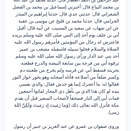
بن محمد البياع قال: أخبرني إسماعيل بن محمد بن الفضل
الشعراني قال: حدثني جدي قال: حدثنا إبراهيم بن المنذر
الحزامي قال: حدثنا محمد بن فليح عن موسى بن عقبة
عن ابن شهاب عن سعيد بن المسيب عن أبيه قال: أقبل
أبي بن خلف يوم أحد إلى النبي صلى الله عليه وسلم يريده
فاعترض له رجال من المؤمنين فأمرهم رسول الله عليه
الصلاة والسلام فخلوا سبيله فاسقبله مصعب بن عمير
أحد بني عبد الدار ورأى رسول الله صلى الله عليه وسلم
ترقوة أبي من فرجة بين سابغة البيضة والدرع فطعنه
بحربته فسقط أبي عن فرسه ولم يخرج من طعنته دم
وكسر ضلعاً من أضلاعه فأتاه أصحابه وهو يخور خوار الثور
فقالوا له: ما أعجزك إنما هو خدش فقال: والذي نفسي
بيده لو كان هذا الذي بي بأهل ذي المجاز لماتوا أجمعين
فمات أبي إلى النار فسحقاً لأصحاب السعير قبل أن يقدم
مكة فأنزل الله تعالى ذلك (وَما رَمَيتَ إِذ رَمَيتَ وَلَكِنَّ اللهَ
رَمى).
وروى صفوان بن عمرو عن عبد العزيز بن جبير أن رسول