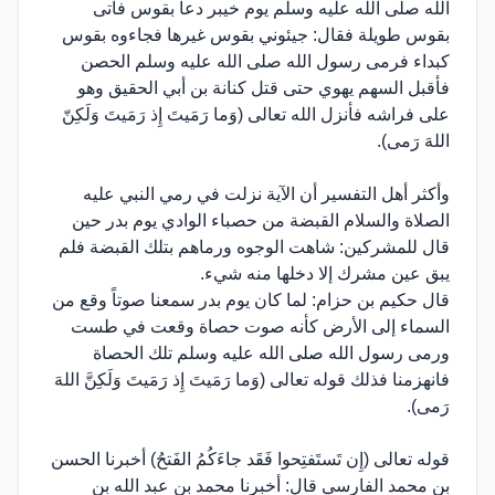
الله صلى الله عليه وسلم يوم خيبر دعا بقوس فأتى
بقوس طويلة فقال: جيئوني بقوس غيرها فجاءوه بقوس
كبداء فرمى رسول الله صلى الله عليه وسلم الحصن
فأقبل السهم يهوي حتى قتل كنانة بن أبي الحقيق وهو
على فراشه فأنزل الله تعالى (وَما رَمَيتَ إِذ رَمَيتَ وَلَكِنّ
اللهَ رَمى).
وأكثر أهل التفسير أن الآية نزلت في رمي النبي عليه
الصلاة والسلام القبضة من حصباء الوادي يوم بدر حين
قال للمشركين: شاهت الوجوه ورماهم بتلك القبضة فلم
يبق عين مشرك إلا دخلها منه شيء.
قال حكيم بن حزام: لما كان يوم بدر سمعنا صوتاً وقع من
السماء إلى الأرض كأنه صوت حصاة وقعت في طست
ورمى رسول الله صلى الله عليه وسلم تلك الحصاة
فانهزمنا فذلك قوله تعالى (وَما رَمَيتَ إِذ رَمَيتَ وَلَكِنَّ اللهَ
رَمى).
قوله تعالى (إِن تَستَفتِحوا فَقَد جاءَكُمُ الفَتحُ) أخبرنا الحسن
بن محمد الفارسي قال: أخبرنا محمد بن عبد الله بن