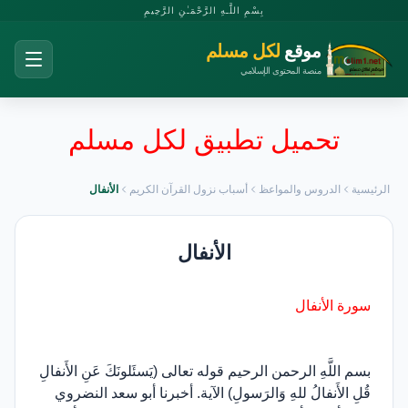
بِسْمِ اللَّـهِ الرَّحْمَـٰنِ الرَّحِيمِ
موقع
لكل مسلم
منصة المحتوى الإسلامي
تحميل تطبيق لكل مسلم
الرئيسية
الدروس والمواعظ
أسباب نزول القرآن الكريم
الأنفال
الأنفال
سورة الأنفال
بسم اللَّهِ الرحمن الرحيم قوله تعالى (يَسئَلونَكَ عَنِ الأَنفالِ
قُلِ الأَنفالُ للهِ وَالرَسولِ) الآية. أخبرنا أبو سعد النضروي