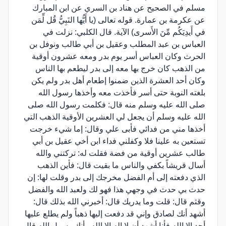
مسلم في الصحيح عن هناد بن السري عن ابن المبارك
عن عكرمة بن عمارة. قوله تعالى (يا أَيُّها النَبِيُّ قُل لِّمَن
في أَيدِيَكُم مِّنَ الأَسرى) الآية. قال الكلبي: نزلت في
العباس بن عبد المطلب وعقيل بن أبي طالب ونوفل بن
الحرث وكان العباس أسر يوم بدر ومعه عشرون أوقية
من الذهب كان خرج بها معه إلى بدر ليطعم بها الناس
وكان أحد العشرة الذين ضمنوا إطعام أهل بدر ولم يكن
بلغته النوبة حتى أسر فأخذت معه وأخذها رسول الله
صلى الله عليه وسلم منه قال: فكلمت رسول الله صلى
الله عليه وسلم أن يجعل لي العشرين الأوقية الذهب التي
أخذها مني من فدائي فأبى علي وقال: إما شيء خرجت
تستعين به علينا فلا وكفلني فداء ابن أخي عقيل بن أبي
طالب عشرين أوقية من فضة فقلت له: تركتني والله
أسال قريشاً بكفي والناس ما بقيت قال: فأين الذهب
الذي دفعته إلى أم الفضل مخرجك إلى بدر وقلت لها: إن
حدث بي حدث في وجهي هذا فهو لك ولعبد الله والفضل
وقثم قال: قلت وما يدريك قال: أخبرني الله بذلك قال:
أشهد أنك لصادق وإني قد دفعت إليها ذهباً ولم يطلع عليها
أحد إلا الله فأنا أشهد أن لا إله إلا الله وأنك رسول الله قال