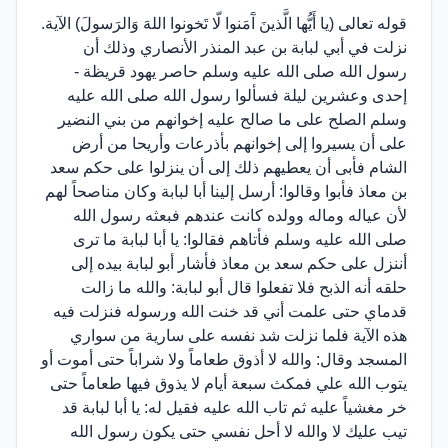
قوله تعالى (يا أَيُّها الَّذينَ آَمَنوا لّا تَخونوا اللهَ وَالرَسولَ) الآية.
نزلت في أبي لبابة بن عبد المنذر الأنصاري وذلك أن
رسول الله صلى الله عليه وسلم حاصر يهود قريظة -
إحدى وعشرين ليلة فسألوا رسول الله صلى الله عليه
وسلم الصلح على ما صالح عليه إخوانهم من بني النضير
على أن يسيروا إلى إخوانهم بأذرعات وأريحا من أرض
الشام فأبى أن يعطيهم ذلك إلى أن ينزلوا على حكم سعد
بن معاذ فأبوا وقالوا: أرسل إلينا أبا لبابة وكان مناصحاً لهم
لأن عياله وماله وولده كانت عندهم فبعثه رسول الله
صلى الله عليه وسلم فأتاهم فقالوا: يا أبا لبابة ما ترى
أننزل على حكم سعد بن معاذ فأشار أبو لبابة بيده إلى
حلقه أنه الذبح فلا تفعلوا قال أبو لبابة: والله ما زالت
قدماي حتى علمت أني قد خنت الله ورسوله فنزلت فيه
هذه الآية فلما نزلت شد نفسه على سارية من سواري
المسجد وقال: والله لا أذوق طعاماً ولا شراباً حتى أموت أو
يتوب الله علي فمكث سبعة أيام لا يذوق فيها طعاماً حتى
خر مغشياً عليه ثم تاب الله عليه فقيل له: يا أبا لبابة قد
تيب عليك لا والله لا أحل نفسي حتى يكون رسول الله