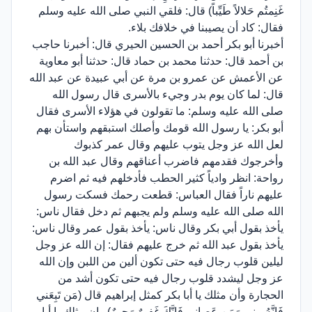
غَنِمتُم حَلالاً طَيِّباً) قال: فلقي النبي صلى الله عليه وسلم
فقال: كاد أن يصيبنا في خلافك بلاء.
أخبرنا أبو بكر أحمد بن الحسين الحيري قال: أخبرنا حاجب
بن أحمد قال: حدثنا محمد بن حماد قال: حدثنا أبو معاوية
عن الأعمش عن عمرو بن مرة عن أبي عبيدة عن عبد الله
قال: لما كان يوم بدر وجيء بالأسرى قال رسول الله
صلى الله عليه وسلم: ما تقولون في هؤلاء الأسرى فقال
أبو بكر: يا رسول الله قومك وأصلك استبقهم واستأن بهم
لعل الله عز وجل يتوب عليهم وقال عمر كذبوك
وأخرجوك فقدمهم فاضرب أعناقهم وقال عبد الله بن
رواحة: انظر وادياً كثير الحطب فأدخلهم فيه ثم اضرم
عليهم ناراً فقال العباس: قطعت رحمك فسكت رسول
الله صلى الله عليه وسلم ولم يجبهم ثم دخل فقال ناس:
يأخذ بقول أبي بكر وقال ناس: يأخذ بقول عمر وقال ناس:
يأخذ بقول عبد الله ثم خرج عليهم فقال: إن الله عز وجل
ليلين قلوب رجال فيه حتى تكون ألين من اللبن وإن الله
عز وجل ليشدد قلوب رجال فيه حتى تكون أشد من
الحجارة وأن مثلك يا أبا بكر كمثل إبراهيم قال (مَن تَبِعَني
فَإِنَّهُ مِني وَمَن عَصاني فَإِنَّكَ غَفورٌ رَحيمٌ) وإن مثلك يا أبا