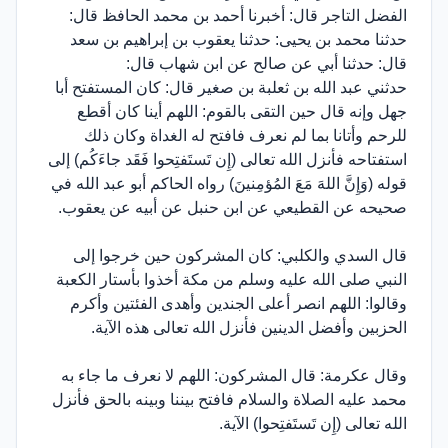
الفضل التاجر قال: أخبرنا أحمد بن محمد الحافظ قال:
حدثنا محمد بن يحيى: حدثنا يعقوب بن إبراهيم بن سعد
قال: حدثنا أبي عن صالح عن ابن شهاب قال:
حدثني عبد الله بن ثعلبة بن صغير قال: كان المستفتح أبا
جهل وإنه قال حين التقى بالقوم: اللهم أينا كان أقطع
للرحم وأتانا بما لم نعرف فافتح له الغداة وكان ذلك
استفتاحه فأنزل الله تعالى (إِن تَستَفتِحوا فَقَد جاءَكُم) إلى
قوله (وَإِنَّ اللهَ مَعَ المُؤمِنينَ) رواه الحاكم أبو عبد الله في
صحيحه عن القطيعي عن ابن حنبل عن أبيه عن يعقوب.
قال السدي والكلبي: كان المشركون حين خرجوا إلى
النبي صلى الله عليه وسلم من مكة أخذوا بأستار الكعبة
وقالوا: اللهم انصر أعلى الجندين وأهدى الفئتين وأكرم
الحزبين وأفضل الدينين فأنزل الله تعالى هذه الآية.
وقال عكرمة: قال المشركون: اللهم لا نعرف ما جاء به
محمد عليه الصلاة والسلام فافتح بيننا وبينه بالحق فأنزل
الله تعالى (إِن تَستَفتِحوا) الآية.