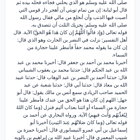
صلى الله عليه وسلم هو الذي يحلني فجاءه فحله بيده ثم
قال أبو لبابة: إن من تمام توبتي أن أهجر دار قومي التي
أصبت فيها الذنب وأن أنخلع من مالي فقال رسول الله
صلى الله عليه وسلم: يجزيك الثلث أن تتصدق به.
قوله تعالى (وَإِذ قالُوا اَللَّهُمَّ إِن كانَ هَذا هُوَ الحَقَّ) الآية. قال
أهل التفسير: نزلت في النضر بن الحارث وهو الذي قال:
إن كان ما يقوله محمد حقاً فأمطر علينا حجارة من
السماء.
أخبرنا محمد بن أحمد بن جعفر قال: أخبرنا محمد بن عبد
الله بن عبد الحكم قال: حدثنا محمد بن يعقوب الشيباني
قال: حدثنا أحمد بن النضر بن عبد الوهاب قال: حدثنا عبيد
الله بن معاذ قال: حدثنا أبي قال: حدثنا شعبة عن عبد
الحميد صاحب الزيادي سمع أنس بن مالك يقول: قال أبو
جهل: اللهم إن كان هذا هو الحق من عندك فأمطر علينا
حجارة من السماء أو ائتنا بعذاب أليم فنزل (وَما كانَ اللهُ
لِيُعَذِّبَهُم وَأَنتَ فيهِم) الآية. ورواه البخاري عن أحمد بن
قوله تعالى (وَما كانَ صَلاتُهُم عِندَ البَيتِ) أخبرنا أبو
إسماعيل بن أبي عمرو النيسابوري قال: أخبرنا حمزة بن
شبيب المعمري قال: أخبرنا عبيد الله بن إبراهيم بن بالويه