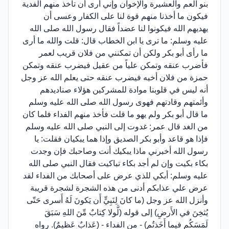
بنو العم والعشيرة والإخوان وإني أرى أن تأخذ منهم الفدية
فيكون ما أخذنا منهم قوة لنا على الكفار وعسى أن
يهديهم الله فيكونوا لنا عضداً فقال رسول الله صلى الله
عليه وسلم: ما ترى يا ابن الخطاب قال: قلت والله ما أرى
ما رأى أبو بكر ولكن أن تمكنني من فلان قريب لعمر
فأضرب عنقه وتمكن علياً من عقيل فيضرب عنقه وتمكن
حمزة من فلان أخيه فيضرب عنقه حتى يعلم الله عز وجل
أنه ليس في قلوبنا موادة للمشركين هؤلاء صناديدهم
وأئمتهم وقادتهم فهوى رسول الله صلى الله عليه وسلم
ما قال أبو بكر ولم يهو ما قلت فأخذ منهم الفداء فلما كان
من الغد قال عمر: غدوت إلى النبي صلى الله عليه وسلم
فإذا هو قاعد وأبو بكر الصديق وإذا هما يبكيان فقلت: يا
رسول الله أخبرني ماذا يبكيك أنت وصاحبك فإن وجدت
بكاء بكيت وإن لم أجد بكاء تباكيت فقال النبي صلى الله
عليه وسلم: أبكي للذي عرض على أصحابك من الفداء لقد
عرض علي عذابكم أدنى من هذه الشجرة لشجرة قريبة
وأنزل الله عز وجل (ما كانَ لِنَبِيٍّ أَن يَكونَ لَهُ أَسرى حَتّى
يُثخِنَ في الأَرضِ) إلى قوله (لَّولا كِتابٌ مِّنَ اللهِ سَبَقَ
لَمَسَكُم فيما أَخَذتُم) - من الفداء - (عَذابٌ عَظيمٌ). رواه