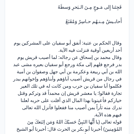
فَجِئنا إِلى مَـوجٍ مِـنَ الـبَحرِ وَسطَهُ
أَحابـيشُ مِـنـهُم حـاسِرٌ وَمُقَنَعُ
وقال الحكم بن عتبة: أنفق أبو سفيان على المشركين يوم
أحد أربعين أوقية فنزلت فيه الآية.
وقال محمد بن إسحاق عن رجاله: لما أصيب قريش يوم
بدر فرجع فلهم إلى مكة ورجع أبو سفيان بعيره مشى عبد
الله بن أبي ربيعة وعكرمة بن أبي جهل وصفوان بن أمية
في رجال من قريش أصيب آباؤهم وأبناؤهم وإخوانهم ببدر
فكلموا أبا سفيان بن حرب ومن كانت له في تلك العير
تجارة فقالوا: يا معشر قريش إن محمداً قد وتركم وقتل
خياركم فأعينونا بهذا المال الذي أفلت على حربه لعلنا
ندرك منه ثأراً بمن أصيب منا ففعلوا فأنزل الله تعالى
فيهم هذه الآية.
قوله تعالى (يا أَيُّها النَبِيُّ حَسبُكَ اللهُ وَمَن اِتَبَعكَ مِنَ
المُؤمِنينَ) أخبرنا أبو بكر بن الحرث قال: أخبرنا أبو الشيخ