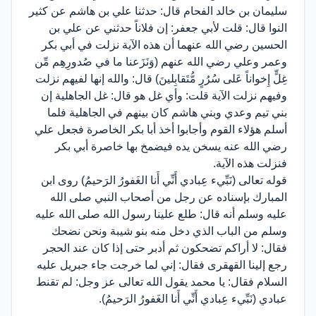
سليمان بن خالد الفحام قال: حدثنا علي بن هاشم عن كثير
النوا قال: قلت لأبي جعفر: إن فلاناً حدثني عن علي بن
الحسين رضي الله عنهما أن هذه الآية نزلت في أبي بكر
وعمر وعلي رضي الله عنهم (وَنَزَعنا ما في صُدورِهِم مِّن
غِلٍّ إِخواناً عَلى سُرُرٍ مُّتَقابِلينَ) قال: والله إنها لفيهم نزلت
وفيهم نزلت الآية قلت: وأي غل هو قال: غل الجاهلية إن
بني تيم وعدي وبني هاشم كان بينهم في الجاهلية فلما
أسلم هؤلاء القوم وأجابوا أخذ أبا بكر الخاصرة فجعل علي
رضي الله عنه يسخن يده فيضمخ بها خاصرة أبي بكر
فنزلت هذه الآية.
قوله تعالى (نَبِّيء عِبادي أَنِّي أَنا الغَفورُ الرَحيمُ) روى ابن
المبارك بإسناده عن رجل من أصحاب النبي صلى الله
عليه وسلم أنه قال: طلع علينا رسول الله صلى الله عليه
وسلم من الباب الذي دخل منه بنو شيبة ونحن نضحك
فقال: لا أراكم تضحكون ثم أدبر حتى إذا كان عند الحجر
رجع إلينا القهقرى فقال: إني لما خرجت جاء جبريل عليه
السلام فقال: يا محمد يقول الله تعالى عز وجل: لم تقنط
عبادي (نَبِّيء عِبادي أَنِّي أَنا الغَفورُ الرَحيمُ).