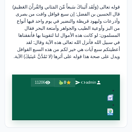
قوله تعالى (وَلَقَد آَتَيناكَ سَبعاً مِّنَ المَثاني وَالقُرآَنَ العَظيمَ)
قال الحسين بن الفضل: إن سبع قوافل وافت من بصرى
وأذرعات وليهود قريظة والنضير في يوم واحد فيها أنواع
من البز وأوعية الطيب والجواهر وأمتعة البحر فقال
المسلمون: لو كانت هذه الأموال لنا لتقوينا بها فأنفقناها
في سبيل الله فأنزل الله تعالى هذه الآية وقال: لقد
أعطيتكم سبع آيات هي خير لكم من هذه السبع القوافل
ويدل على صحة هذا قوله على أثرها (لا تَمُدَّنَّ عَينَيكَ) الآية.
11206
0
admin