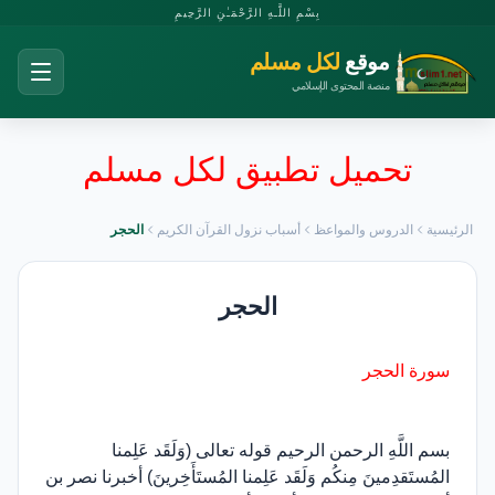
بِسْمِ اللَّـهِ الرَّحْمَـٰنِ الرَّحِيمِ
موقع
لكل مسلم
منصة المحتوى الإسلامي
تحميل تطبيق لكل مسلم
الرئيسية
الدروس والمواعظ
أسباب نزول القرآن الكريم
الحجر
الحجر
سورة الحجر
بسم اللَّهِ الرحمن الرحيم قوله تعالى (وَلَقَد عَلِمنا
المُستَقدِمينَ مِنكُم وَلَقَد عَلِمنا المُستَأَخِرينَ) أخبرنا نصر بن