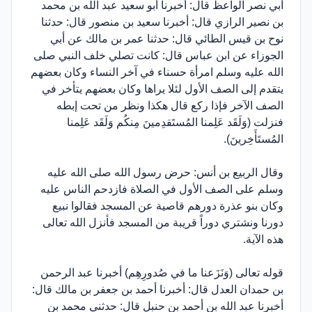
أبي نصر الواعظ قال: أخبرنا أبو سعيد عبد الله بن محمد
بن نصير الرازي قال: أخبرنا سعيد بن منصور قال: حدثنا
نوح بن قيس الطائي قال: حدثنا عمر بن مالك عن أبي
الجوزاء عن ابن عباس قال: كانت تصلي خلف النبي صلى
الله عليه وسلم امرأة حسناء في آخر النساء وكان بعضهم
يتقدم إلى الصف الأول لئلا يراها وكان بعضهم يتأخر في
الصف الآخر فإذا ركع قال هكذا ونظر من تحت إبطه
فنزلت (وَلَقَد عَلِمنا المُستَقدِمينَ مِنكُم وَلَقَد عَلِمنا
المُستَأَخِرينَ).
وقال الربيع بن أنس: حرض رسول الله صلى الله عليه
وسلم على الصف الأول في الصلاة فازدحم الناس عليه
وكان بنو عذرة دورهم قاصية عن المسجد فقالوا نبيع
دورنا ونشتري دوراً قريبة من المسجد فأنزل الله تعالى
هذه الآية.
قوله تعالى (وَنَزَعنا ما في صُدورِهِم) أخبرنا عبد الرحمن
بن حمدان العدل قال: أخبرنا أحمد بن جعفر بن مالك قال:
أخبرنا عبد الله بن أحمد بن حنبل قال: حدثني محمد بن