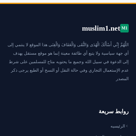
muslim1.net
M1
اللَّهُمَّ إِنِّي أَسْأَلُكَ الْهُدَى وَالتُّقَى وَالْعَفَافَ وَالْغِنَى هذا الموقع لا ينتمي إلى
أي جهة سياسية ولا يتبع أي طائفة معينة إنما هو موقع مستقل يهدف
إلى الدعوة في سبيل الله وجميع ما يحتويه متاح للمسلمين على شرط
عدم الإستعمال التجاري وفي حالة النقل أو النسخ أو الطبع يرجى ذكر
المصدر
روابط سريعة
الرئيسيه