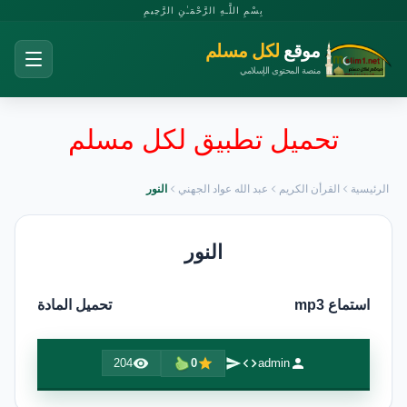
بِسْمِ اللَّـهِ الرَّحْمَـٰنِ الرَّحِيمِ
موقع
لكل مسلم
منصة المحتوى الإسلامي
تحميل تطبيق لكل مسلم
الرئيسية
القرأن الكريم
عبد الله عواد الجهني
النور
النور
استماع mp3
تحميل المادة
204
0
admin