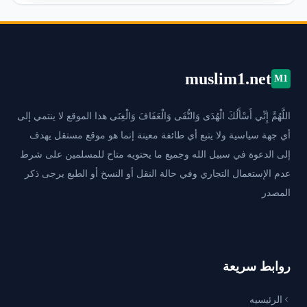
muslim1.net
M1
اللَّهُمَّ إِنِّي أَسْأَلُكَ الْهُدَى وَالتُّقَى وَالْعَفَافَ وَالْغِنَى هذا الموقع لا ينتمي إلى
أي جهة سياسية ولا يتبع أي طائفة معينة إنما هو موقع مستقل يهدف
إلى الدعوة في سبيل الله وجميع ما يحتويه متاح للمسلمين على شرط
عدم الإستعمال التجاري وفي حالة النقل أو النسخ أو الطبع يرجى ذكر
المصدر
روابط سريعة
الرئيسيه