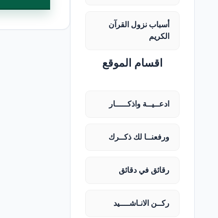
أسباب نزول القرآن
الكريم
اقسام الموقع
ادعــيــة واذكـــــار
ورفعنــا لك ذكــرك
رقائق في دقائق
ركــن الانـاشــــيد