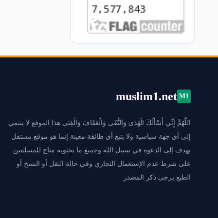
muslim1.net
M1
اللَّهُمَّ إِنِّي أَسْأَلُكَ الْهُدَى وَالتُّقَى وَالْعَفَافَ وَالْغِنَى هذا الموقع لا ينتمي
إلى أي جهة سياسية ولا يتبع أي طائفة معينة إنما هو موقع مستقل
يهدف إلى الدعوة في سبيل الله وجميع ما يحتويه متاح للمسلمين
على شرط عدم الإستعمال التجاري وفي حالة النقل أو النسخ أو
الطبع يرجى ذكر المصدر