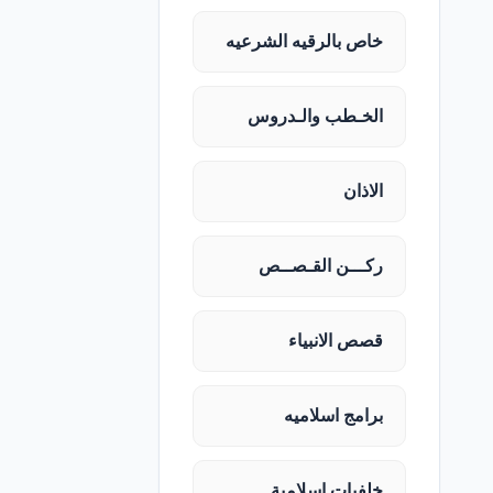
خاص بالرقيه الشرعيه
الخـطب والـدروس
الاذان
ركـــن القـصــص
قصص الانبياء
برامج اسلاميه
خلفيات اسلامية