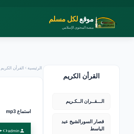
موقع
لكل مسلم
منصة المحتوى الإسلامي
الرئيسية
القرأن الكريم
القرأن الكريم
الـــقــران الــكـريم
استماع mp3
قصار السورالشيخ عبد
الباسط
admin