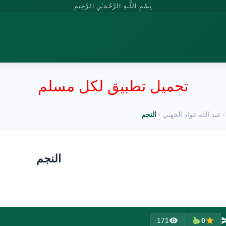
بِسْمِ اللَّـهِ الرَّحْمَـٰنِ الرَّحِيمِ
تحميل تطبيق لكل مسلم
عبد الله عواد الجهني
النجم
النجم
171
0