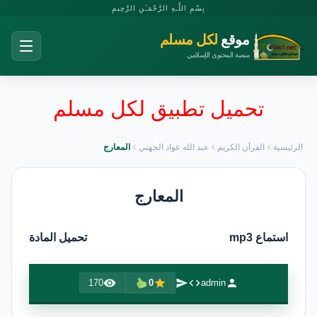
بِسْمِ اللَّـهِ الرَّحْمَـٰنِ الرَّحِيمِ
موقع
لكل مسلم
منصة المحتوى الإسلامي
تحميل تطبيق لكل مسلم
الرئيسية
القرأن الكريم
عبد الله عواد الجهني
المعارج
المعارج
استماع mp3
تحميل المادة
170
0
admin