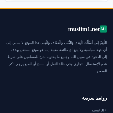
muslim1.net
M1
اللَّهُمَّ إِنِّي أَسْأَلُكَ الْهُدَى وَالتُّقَى وَالْعَفَافَ وَالْغِنَى هذا الموقع لا ينتمي إلى
أي جهة سياسية ولا يتبع أي طائفة معينة إنما هو موقع مستقل يهدف
إلى الدعوة في سبيل الله وجميع ما يحتويه متاح للمسلمين على شرط
عدم الإستعمال التجاري وفي حالة النقل أو النسخ أو الطبع يرجى ذكر
المصدر
روابط سريعة
الرئيسيه