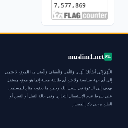
muslim1.net
M1
اللَّهُمَّ إِنِّي أَسْأَلُكَ الْهُدَى وَالتُّقَى وَالْعَفَافَ وَالْغِنَى هذا الموقع لا ينتمي
إلى أي جهة سياسية ولا يتبع أي طائفة معينة إنما هو موقع مستقل
يهدف إلى الدعوة في سبيل الله وجميع ما يحتويه متاح للمسلمين
على شرط عدم الإستعمال التجاري وفي حالة النقل أو النسخ أو
الطبع يرجى ذكر المصدر