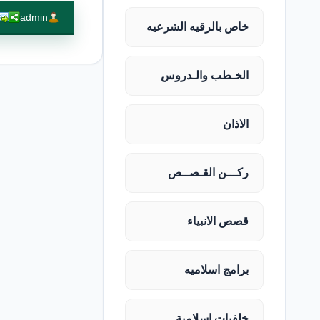
admin
خاص بالرقيه الشرعيه
الخـطب والـدروس
الاذان
ركـــن القـصــص
قصص الانبياء
برامج اسلاميه
خلفيات اسلامية