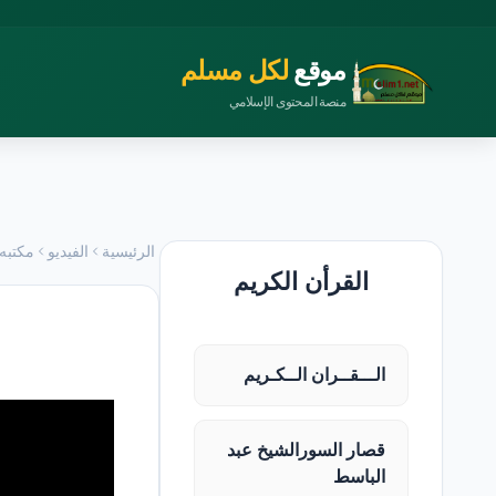
موقع
لكل مسلم
منصة المحتوى الإسلامي
الرئيسية
الفيديو
مكتبه 
القرأن الكريم
الـــقــران الــكـريم
قصار السورالشيخ عبد
الباسط