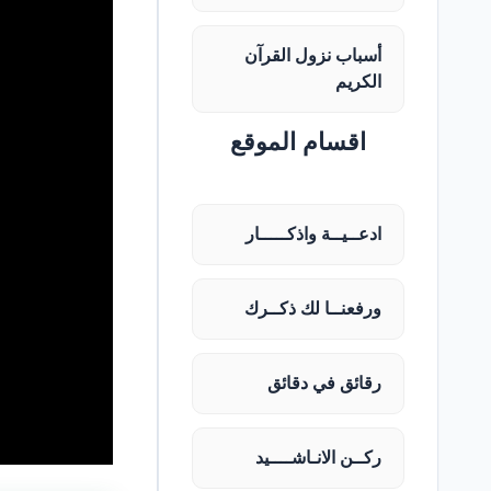
أسباب نزول القرآن
الكريم
اقسام الموقع
ادعــيــة واذكـــــار
ورفعنــا لك ذكــرك
رقائق في دقائق
ركــن الانـاشــــيد