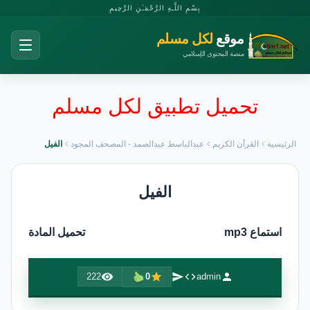
بِسْمِ اللَّـهِ الرَّحْمَـٰنِ الرَّحِيمِ
موقع
لكل مسلم
منصة المحتوى الإسلامي
تحميل تطبيق لكل مسلم
الرئيسية
القرأن الكريم
عبدالباسط عبدالصمد - المصحف المجود
الفيل
الفيل
استماع mp3
تحميل المادة
222
0
admin