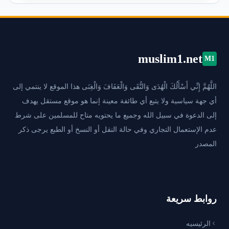
muslim1.net
M1
اللَّهُمَّ إِنِّي أَسْأَلُكَ الْهُدَى وَالتُّقَى وَالْعَفَافَ وَالْغِنَى هذا الموقع لا ينتمي إلى
أي جهة سياسية ولا يتبع أي طائفة معينة إنما هو موقع مستقل يهدف
إلى الدعوة في سبيل الله وجميع ما يحتويه متاح للمسلمين على شرط
عدم الإستعمال التجاري وفي حالة النقل أو النسخ أو الطبع يرجى ذكر
المصدر
روابط سريعة
الرئيسيه