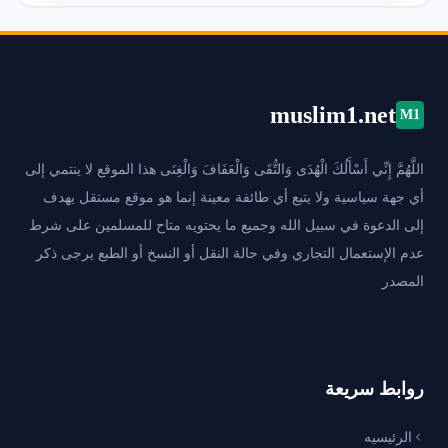
muslim1.net
M1
اللَّهُمَّ إِنِّي أَسْأَلُكَ الْهُدَى وَالتُّقَى وَالْعَفَافَ وَالْغِنَى هذا الموقع لا ينتمي إلى
أي جهة سياسية ولا يتبع أي طائفة معينة إنما هو موقع مستقل يهدف
إلى الدعوة في سبيل الله وجميع ما يحتويه متاح للمسلمين على شرط
عدم الإستعمال التجاري وفي حالة النقل أو النسخ أو الطبع يرجى ذكر
المصدر
روابط سريعة
الرئيسيه