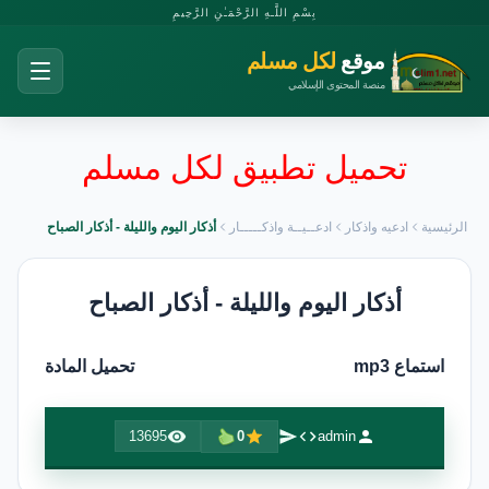
بِسْمِ اللَّـهِ الرَّحْمَـٰنِ الرَّحِيمِ
موقع
لكل مسلم
منصة المحتوى الإسلامي
تحميل تطبيق لكل مسلم
الرئيسية
ادعيه واذكار
ادعــيــة واذكـــــار
أذكار اليوم والليلة - أذكار الصباح
أذكار اليوم والليلة - أذكار الصباح
استماع mp3
تحميل المادة
13695
0
admin