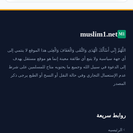
muslim1.net
M1
اللَّهُمَّ إِنِّي أَسْأَلُكَ الْهُدَى وَالتُّقَى وَالْعَفَافَ وَالْغِنَى هذا الموقع لا ينتمي إلى
أي جهة سياسية ولا يتبع أي طائفة معينة إنما هو موقع مستقل يهدف
إلى الدعوة في سبيل الله وجميع ما يحتويه متاح للمسلمين على شرط
عدم الإستعمال التجاري وفي حالة النقل أو النسخ أو الطبع يرجى ذكر
المصدر
روابط سريعة
الرئيسيه