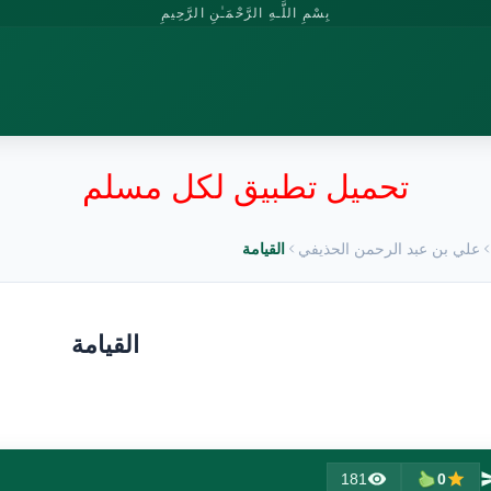
بِسْمِ اللَّـهِ الرَّحْمَـٰنِ الرَّحِيمِ
تحميل تطبيق لكل مسلم
علي بن عبد الرحمن الحذيفي
القيامة
القيامة
181
0