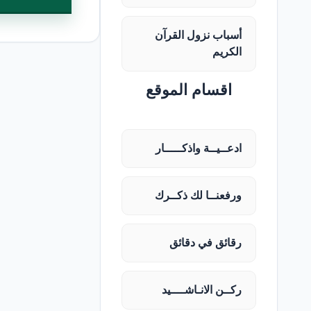
أسباب نزول القرآن
الكريم
اقسام الموقع
ادعــيــة واذكـــــار
ورفعنــا لك ذكــرك
رقائق في دقائق
ركــن الانـاشــــيد