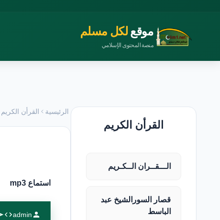
موقع
لكل مسلم
منصة المحتوى الإسلامي
الرئيسية
القرأن الكريم
القرأن الكريم
الـــقــران الــكـريم
استماع mp3
قصار السورالشيخ عبد
الباسط
admin