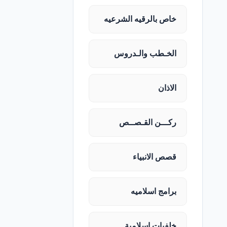
خاص بالرقيه الشرعيه
الخـطب والـدروس
الاذان
ركـــن القـصــص
قصص الانبياء
برامج اسلاميه
خلفيات اسلامية