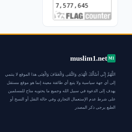
muslim1.net
M1
اللَّهُمَّ إِنِّي أَسْأَلُكَ الْهُدَى وَالتُّقَى وَالْعَفَافَ وَالْغِنَى هذا الموقع لا ينتمي
إلى أي جهة سياسية ولا يتبع أي طائفة معينة إنما هو موقع مستقل
يهدف إلى الدعوة في سبيل الله وجميع ما يحتويه متاح للمسلمين
على شرط عدم الإستعمال التجاري وفي حالة النقل أو النسخ أو
الطبع يرجى ذكر المصدر