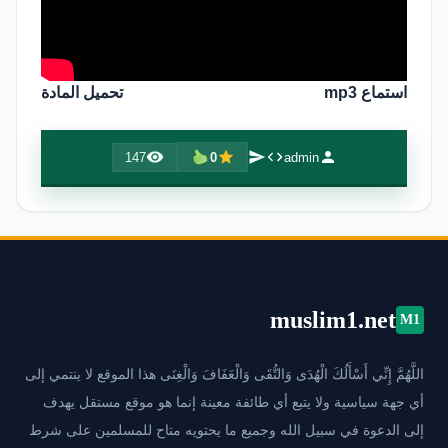
استماع mp3
تحميل المادة
147
0
admin
muslim1.net
M1
اللَّهُمَّ إِنِّي أَسْأَلُكَ الْهُدَى وَالتُّقَى وَالْعَفَافَ وَالْغِنَى هذا الموقع لا ينتمي إلى
أي جهة سياسية ولا يتبع أي طائفة معينة إنما هو موقع مستقل يهدف
إلى الدعوة في سبيل الله وجميع ما يحتويه متاح للمسلمين على شرط