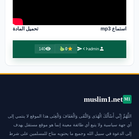
استماع mp3
تحميل المادة
140
0
admin
muslim1.net
M1
اللَّهُمَّ إِنِّي أَسْأَلُكَ الْهُدَى وَالتُّقَى وَالْعَفَافَ وَالْغِنَى هذا الموقع لا ينتمي إلى
أي جهة سياسية ولا يتبع أي طائفة معينة إنما هو موقع مستقل يهدف
إلى الدعوة في سبيل الله وجميع ما يحتويه متاح للمسلمين على شرط