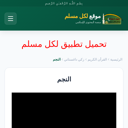
بِسْمِ اللَّـهِ الرَّحْمَـٰنِ الرَّحِيمِ
موقع
لكل مسلم
منصة المحتوى الإسلامي
تحميل تطبيق لكل مسلم
الرئيسية
القرأن الكريم
زكي داغستاني
النجم
النجم