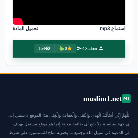
استماع mp3
تحميل المادة
154
0
admin
muslim1.net
M1
اللَّهُمَّ إِنِّي أَسْأَلُكَ الْهُدَى وَالتُّقَى وَالْعَفَافَ وَالْغِنَى هذا الموقع لا ينتمي إلى
أي جهة سياسية ولا يتبع أي طائفة معينة إنما هو موقع مستقل يهدف
إلى الدعوة في سبيل الله وجميع ما يحتويه متاح للمسلمين على شرط