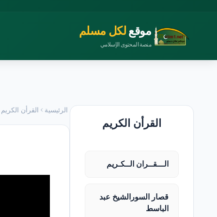
موقع
لكل مسلم
منصة المحتوى الإسلامي
الرئيسية
القرأن الكريم
القرأن الكريم
الـــقــران الــكـريم
قصار السورالشيخ عبد
الباسط