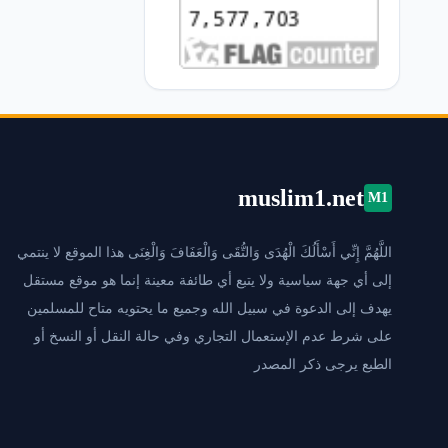
muslim1.net
M1
اللَّهُمَّ إِنِّي أَسْأَلُكَ الْهُدَى وَالتُّقَى وَالْعَفَافَ وَالْغِنَى هذا الموقع لا ينتمي
إلى أي جهة سياسية ولا يتبع أي طائفة معينة إنما هو موقع مستقل
يهدف إلى الدعوة في سبيل الله وجميع ما يحتويه متاح للمسلمين
على شرط عدم الإستعمال التجاري وفي حالة النقل أو النسخ أو
الطبع يرجى ذكر المصدر