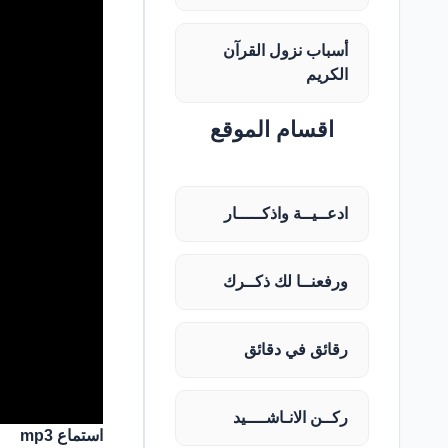
أسباب نزول القرآن
الكريم
اقسام الموقع
ادعــيــة واذكـــــار
ورفعنــا لك ذكــرك
رقائق في دقائق
ركــن الانـاشــــيد
استماع mp3