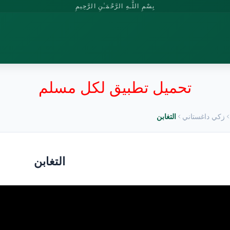
بِسْمِ اللَّـهِ الرَّحْمَـٰنِ الرَّحِيمِ
تحميل تطبيق لكل مسلم
زكي داغستاني
التغابن
التغابن