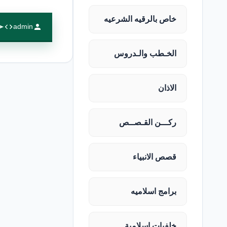
خاص بالرقيه الشرعيه
admin
الخـطب والـدروس
الاذان
ركـــن القـصــص
قصص الانبياء
برامج اسلاميه
خلفيات اسلامية