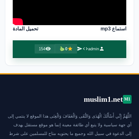
استماع mp3
تحميل المادة
154
0
admin
muslim1.net
M1
اللَّهُمَّ إِنِّي أَسْأَلُكَ الْهُدَى وَالتُّقَى وَالْعَفَافَ وَالْغِنَى هذا الموقع لا ينتمي إلى
أي جهة سياسية ولا يتبع أي طائفة معينة إنما هو موقع مستقل يهدف
إلى الدعوة في سبيل الله وجميع ما يحتويه متاح للمسلمين على شرط