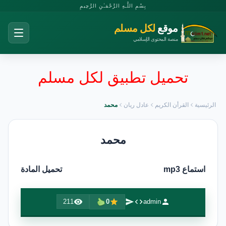
بِسْمِ اللَّـهِ الرَّحْمَـٰنِ الرَّحِيمِ
موقع
لكل مسلم
منصة المحتوى الإسلامي
تحميل تطبيق لكل مسلم
الرئيسية
القرأن الكريم
عادل ريان
محمد
محمد
استماع mp3
تحميل المادة
211
0
admin