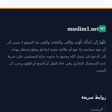
muslim1.net
M1
اللَّهُمَّ إِنِّي أَسْأَلُكَ الْهُدَى وَالتُّقَى وَالْعَفَافَ وَالْغِنَى هذا الموقع لا ينتمي إلى
أي جهة سياسية ولا يتبع أي طائفة معينة إنما هو موقع مستقل يهدف
إلى الدعوة في سبيل الله وجميع ما يحتويه متاح للمسلمين على شرط
عدم الإستعمال التجاري وفي حالة النقل أو النسخ أو الطبع يرجى ذكر
المصدر
روابط سريعة
الرئيسيه