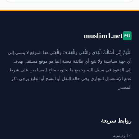
muslim1.net
M1
اللَّهُمَّ إِنِّي أَسْأَلُكَ الْهُدَى وَالتُّقَى وَالْعَفَافَ وَالْغِنَى هذا الموقع لا ينتمي إلى
أي جهة سياسية ولا يتبع أي طائفة معينة إنما هو موقع مستقل يهدف
إلى الدعوة في سبيل الله وجميع ما يحتويه متاح للمسلمين على شرط
عدم الإستعمال التجاري وفي حالة النقل أو النسخ أو الطبع يرجى ذكر
المصدر
روابط سريعة
الرئيسيه