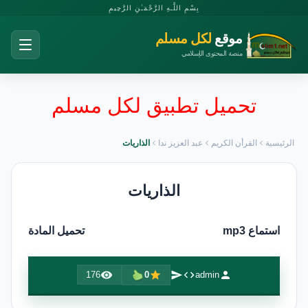
بِسْمِ اللَّـهِ الرَّحْمَـٰنِ الرَّحِيمِ
موقع
لكل مسلم
منصة المحتوى الإسلامي
تحميل تطبيق لكل مسلم
الرئيسية
القرأن الكريم
عبد العزيز ندا
الذاريات
الذاريات
استماع mp3
تحميل المادة
176
0
admin