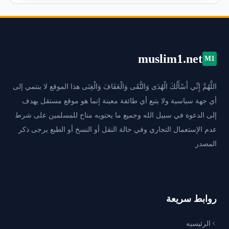
muslim1.net
M1
اللَّهُمَّ إِنِّي أَسْأَلُكَ الْهُدَى وَالتُّقَى وَالْعَفَافَ وَالْغِنَى هذا الموقع لا ينتمي إلى
أي جهة سياسية ولا يتبع أي طائفة معينة إنما هو موقع مستقل يهدف
إلى الدعوة في سبيل الله وجميع ما يحتويه متاح للمسلمين على شرط
عدم الإستعمال التجاري وفي حالة النقل أو النسخ أو الطبع يرجى ذكر
المصدر
روابط سريعة
الرئيسيه