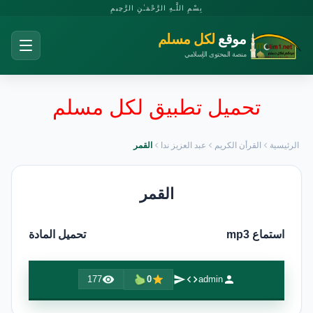
بِسْمِ اللَّـهِ الرَّحْمَـٰنِ الرَّحِيمِ
موقع
لكل مسلم
منصة المحتوى الإسلامي
تحميل تطبيق لكل مسلم
الرئيسية
القرأن الكريم
عبد العزيز ندا
القمر
القمر
استماع mp3
تحميل المادة
177
0
admin