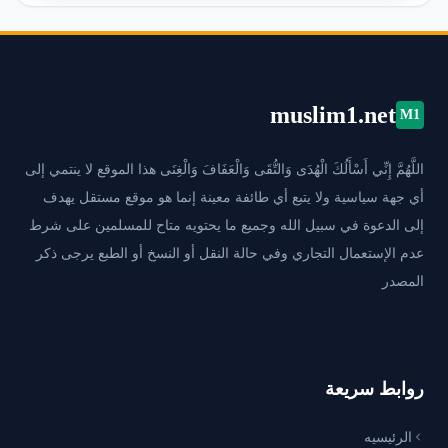
muslim1.net
M1
اللَّهُمَّ إِنِّي أَسْأَلُكَ الْهُدَى وَالتُّقَى وَالْعَفَافَ وَالْغِنَى هذا الموقع لا ينتمي إلى
أي جهة سياسية ولا يتبع أي طائفة معينة إنما هو موقع مستقل يهدف
إلى الدعوة في سبيل الله وجميع ما يحتويه متاح للمسلمين على شرط
عدم الإستعمال التجاري وفي حالة النقل أو النسخ أو الطبع يرجى ذكر
المصدر
روابط سريعة
الرئيسيه