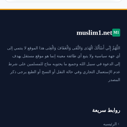
muslim1.net
M1
اللَّهُمَّ إِنِّي أَسْأَلُكَ الْهُدَى وَالتُّقَى وَالْعَفَافَ وَالْغِنَى هذا الموقع لا ينتمي إلى
أي جهة سياسية ولا يتبع أي طائفة معينة إنما هو موقع مستقل يهدف
إلى الدعوة في سبيل الله وجميع ما يحتويه متاح للمسلمين على شرط
عدم الإستعمال التجاري وفي حالة النقل أو النسخ أو الطبع يرجى ذكر
المصدر
روابط سريعة
الرئيسيه