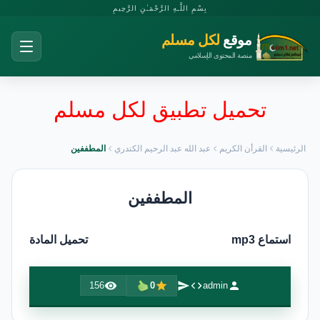
بِسْمِ اللَّـهِ الرَّحْمَـٰنِ الرَّحِيمِ
موقع
لكل مسلم
منصة المحتوى الإسلامي
تحميل تطبيق لكل مسلم
الرئيسية
القرأن الكريم
عبد الله عبد الرحيم الكندري
المطففين
المطففين
استماع mp3
تحميل المادة
156
0
admin