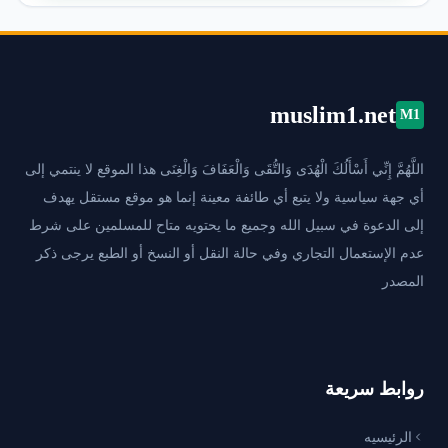
muslim1.net
M1
اللَّهُمَّ إِنِّي أَسْأَلُكَ الْهُدَى وَالتُّقَى وَالْعَفَافَ وَالْغِنَى هذا الموقع لا ينتمي إلى
أي جهة سياسية ولا يتبع أي طائفة معينة إنما هو موقع مستقل يهدف
إلى الدعوة في سبيل الله وجميع ما يحتويه متاح للمسلمين على شرط
عدم الإستعمال التجاري وفي حالة النقل أو النسخ أو الطبع يرجى ذكر
المصدر
روابط سريعة
الرئيسيه