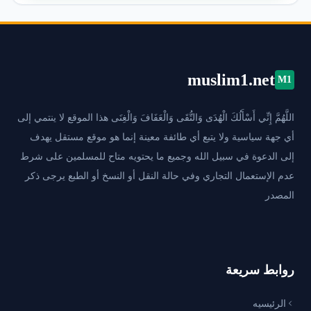
muslim1.net
M1
اللَّهُمَّ إِنِّي أَسْأَلُكَ الْهُدَى وَالتُّقَى وَالْعَفَافَ وَالْغِنَى هذا الموقع لا ينتمي إلى
أي جهة سياسية ولا يتبع أي طائفة معينة إنما هو موقع مستقل يهدف
إلى الدعوة في سبيل الله وجميع ما يحتويه متاح للمسلمين على شرط
عدم الإستعمال التجاري وفي حالة النقل أو النسخ أو الطبع يرجى ذكر
المصدر
روابط سريعة
الرئيسيه