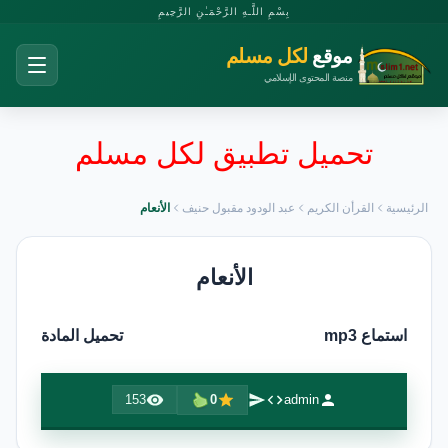
بِسْمِ اللَّـهِ الرَّحْمَـٰنِ الرَّحِيمِ
موقع
لكل مسلم
منصة المحتوى الإسلامي
تحميل تطبيق لكل مسلم
الرئيسية
القرأن الكريم
عبد الودود مقبول حنيف
الأنعام
الأنعام
استماع mp3
تحميل المادة
153
0
admin