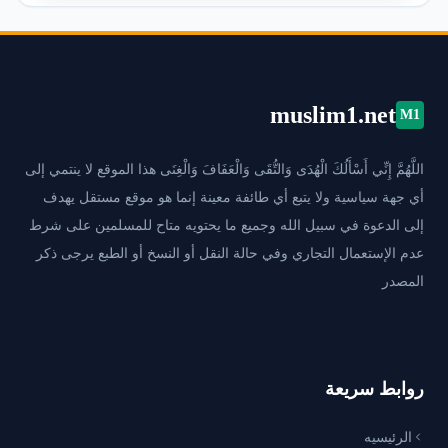
muslim1.net
M1
اللَّهُمَّ إِنِّي أَسْأَلُكَ الْهُدَى وَالتُّقَى وَالْعَفَافَ وَالْغِنَى هذا الموقع لا ينتمي إلى
أي جهة سياسية ولا يتبع أي طائفة معينة إنما هو موقع مستقل يهدف
إلى الدعوة في سبيل الله وجميع ما يحتويه متاح للمسلمين على شرط
عدم الإستعمال التجاري وفي حالة النقل أو النسخ أو الطبع يرجى ذكر
المصدر
روابط سريعة
الرئيسيه