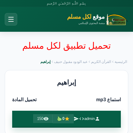
بِسْمِ اللَّـهِ الرَّحْمَـٰنِ الرَّحِيمِ
موقع
لكل مسلم
منصة المحتوى الإسلامي
تحميل تطبيق لكل مسلم
الرئيسية
القرأن الكريم
عبد الودود مقبول حنيف
إبراهيم
إبراهيم
استماع mp3
تحميل المادة
150
0
admin