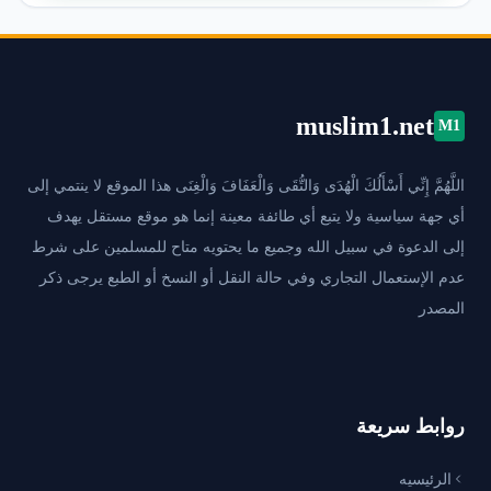
muslim1.net
M1
اللَّهُمَّ إِنِّي أَسْأَلُكَ الْهُدَى وَالتُّقَى وَالْعَفَافَ وَالْغِنَى هذا الموقع لا ينتمي إلى
أي جهة سياسية ولا يتبع أي طائفة معينة إنما هو موقع مستقل يهدف
إلى الدعوة في سبيل الله وجميع ما يحتويه متاح للمسلمين على شرط
عدم الإستعمال التجاري وفي حالة النقل أو النسخ أو الطبع يرجى ذكر
المصدر
روابط سريعة
الرئيسيه