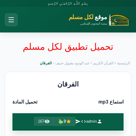
بِسْمِ اللَّـهِ الرَّحْمَـٰنِ الرَّحِيمِ
موقع
لكل مسلم
منصة المحتوى الإسلامي
تحميل تطبيق لكل مسلم
الرئيسية
القرأن الكريم
عبد الودود مقبول حنيف
الفرقان
الفرقان
استماع mp3
تحميل المادة
167
0
admin