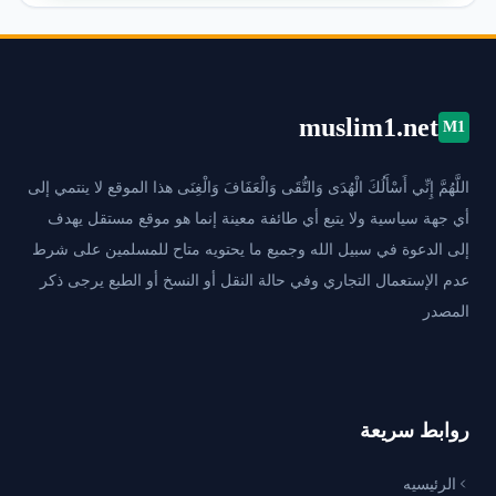
muslim1.net
M1
اللَّهُمَّ إِنِّي أَسْأَلُكَ الْهُدَى وَالتُّقَى وَالْعَفَافَ وَالْغِنَى هذا الموقع لا ينتمي إلى
أي جهة سياسية ولا يتبع أي طائفة معينة إنما هو موقع مستقل يهدف
إلى الدعوة في سبيل الله وجميع ما يحتويه متاح للمسلمين على شرط
عدم الإستعمال التجاري وفي حالة النقل أو النسخ أو الطبع يرجى ذكر
المصدر
روابط سريعة
الرئيسيه