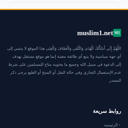
muslim1.net
M1
اللَّهُمَّ إِنِّي أَسْأَلُكَ الْهُدَى وَالتُّقَى وَالْعَفَافَ وَالْغِنَى هذا الموقع لا ينتمي إلى
أي جهة سياسية ولا يتبع أي طائفة معينة إنما هو موقع مستقل يهدف
إلى الدعوة في سبيل الله وجميع ما يحتويه متاح للمسلمين على شرط
عدم الإستعمال التجاري وفي حالة النقل أو النسخ أو الطبع يرجى ذكر
المصدر
روابط سريعة
الرئيسيه