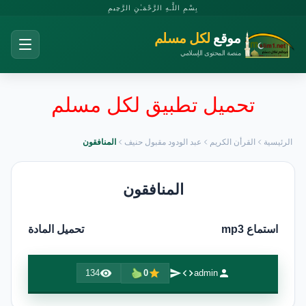
بِسْمِ اللَّـهِ الرَّحْمَـٰنِ الرَّحِيمِ
موقع
لكل مسلم
منصة المحتوى الإسلامي
تحميل تطبيق لكل مسلم
الرئيسية
القرأن الكريم
عبد الودود مقبول حنيف
المنافقون
المنافقون
استماع mp3
تحميل المادة
134
0
admin