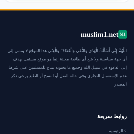
muslim1.net
M1
اللَّهُمَّ إِنِّي أَسْأَلُكَ الْهُدَى وَالتُّقَى وَالْعَفَافَ وَالْغِنَى هذا الموقع لا ينتمي إلى
أي جهة سياسية ولا يتبع أي طائفة معينة إنما هو موقع مستقل يهدف
إلى الدعوة في سبيل الله وجميع ما يحتويه متاح للمسلمين على شرط
عدم الإستعمال التجاري وفي حالة النقل أو النسخ أو الطبع يرجى ذكر
المصدر
روابط سريعة
الرئيسيه