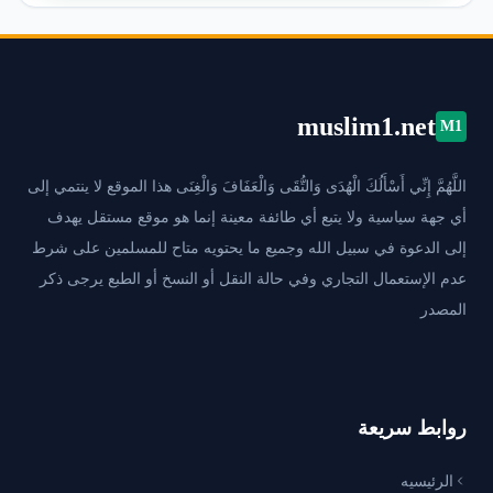
muslim1.net
M1
اللَّهُمَّ إِنِّي أَسْأَلُكَ الْهُدَى وَالتُّقَى وَالْعَفَافَ وَالْغِنَى هذا الموقع لا ينتمي إلى
أي جهة سياسية ولا يتبع أي طائفة معينة إنما هو موقع مستقل يهدف
إلى الدعوة في سبيل الله وجميع ما يحتويه متاح للمسلمين على شرط
عدم الإستعمال التجاري وفي حالة النقل أو النسخ أو الطبع يرجى ذكر
المصدر
روابط سريعة
الرئيسيه