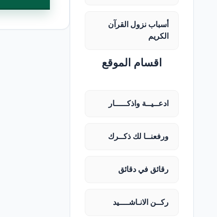
أسباب نزول القرآن
الكريم
اقسام الموقع
ادعــيــة واذكـــــار
ورفعنــا لك ذكــرك
رقائق في دقائق
ركــن الانـاشــــيد