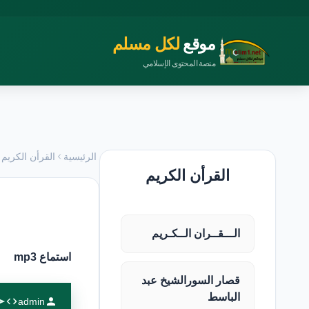
موقع
لكل مسلم
منصة المحتوى الإسلامي
الرئيسية
القرأن الكريم
القرأن الكريم
الـــقــران الــكـريم
استماع mp3
قصار السورالشيخ عبد
الباسط
admin