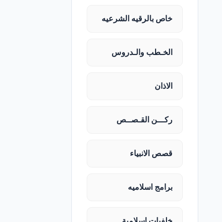
خاص بالرقيه الشرعيه
الخـطب والـدروس
الاذان
ركـــن القـصــص
قصص الانبياء
برامج اسلاميه
خلفيات اسلامية