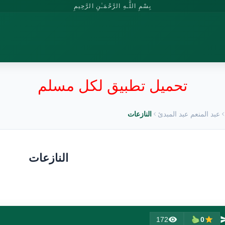
بِسْمِ اللَّـهِ الرَّحْمَـٰنِ الرَّحِيمِ
تحميل تطبيق لكل مسلم
عبد المنعم عبد المبدئ
النازعات
النازعات
172
0