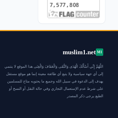
muslim1.net
M1
اللَّهُمَّ إِنِّي أَسْأَلُكَ الْهُدَى وَالتُّقَى وَالْعَفَافَ وَالْغِنَى هذا الموقع لا ينتمي
إلى أي جهة سياسية ولا يتبع أي طائفة معينة إنما هو موقع مستقل
يهدف إلى الدعوة في سبيل الله وجميع ما يحتويه متاح للمسلمين
على شرط عدم الإستعمال التجاري وفي حالة النقل أو النسخ أو
الطبع يرجى ذكر المصدر