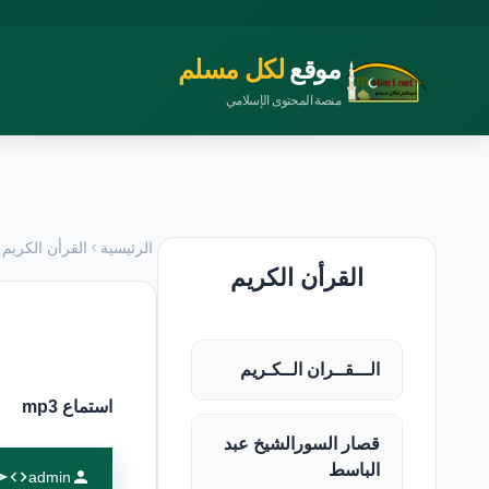
موقع
لكل مسلم
منصة المحتوى الإسلامي
الرئيسية
القرأن الكريم
القرأن الكريم
الـــقــران الــكـريم
استماع mp3
قصار السورالشيخ عبد
الباسط
admin