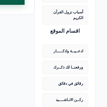
أسباب نزول القرآن
الكريم
اقسام الموقع
ادعــيــة واذكـــــار
ورفعنــا لك ذكــرك
رقائق في دقائق
ركــن الانـاشــــيد