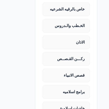
خاص بالرقيه الشرعيه
الخـطب والـدروس
الاذان
ركـــن القـصــص
قصص الانبياء
برامج اسلاميه
خلفيات اسلامية