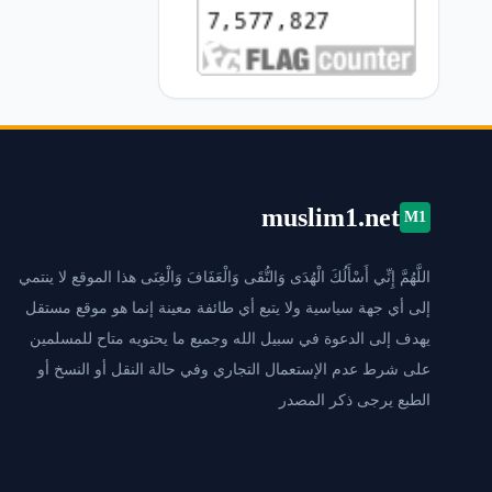
muslim1.net
M1
اللَّهُمَّ إِنِّي أَسْأَلُكَ الْهُدَى وَالتُّقَى وَالْعَفَافَ وَالْغِنَى هذا الموقع لا ينتمي
إلى أي جهة سياسية ولا يتبع أي طائفة معينة إنما هو موقع مستقل
يهدف إلى الدعوة في سبيل الله وجميع ما يحتويه متاح للمسلمين
على شرط عدم الإستعمال التجاري وفي حالة النقل أو النسخ أو
الطبع يرجى ذكر المصدر