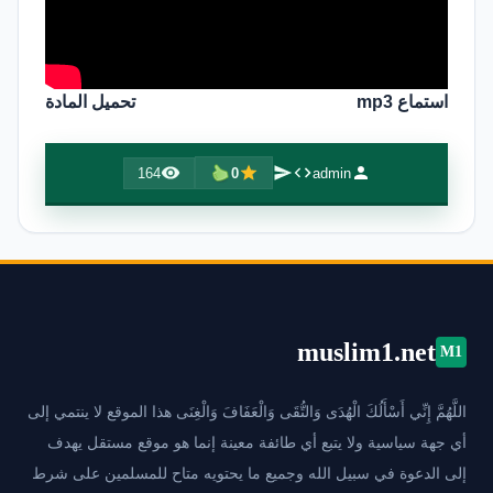
استماع mp3
تحميل المادة
164
0
admin
muslim1.net
M1
اللَّهُمَّ إِنِّي أَسْأَلُكَ الْهُدَى وَالتُّقَى وَالْعَفَافَ وَالْغِنَى هذا الموقع لا ينتمي إلى
أي جهة سياسية ولا يتبع أي طائفة معينة إنما هو موقع مستقل يهدف
إلى الدعوة في سبيل الله وجميع ما يحتويه متاح للمسلمين على شرط