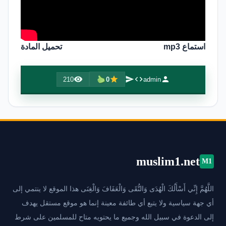
استماع mp3
تحميل المادة
210
0
admin
muslim1.net
M1
اللَّهُمَّ إِنِّي أَسْأَلُكَ الْهُدَى وَالتُّقَى وَالْعَفَافَ وَالْغِنَى هذا الموقع لا ينتمي إلى
أي جهة سياسية ولا يتبع أي طائفة معينة إنما هو موقع مستقل يهدف
إلى الدعوة في سبيل الله وجميع ما يحتويه متاح للمسلمين على شرط