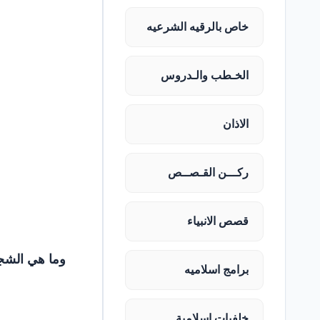
خاص بالرقيه الشرعيه
الخـطب والـدروس
الاذان
ركـــن القـصــص
قصص الانبياء
وما هي الشجر
برامج اسلاميه
خلفيات اسلامية