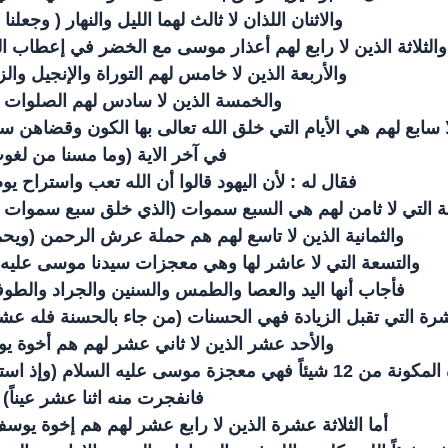
والاثنان اللذان لا ثالث لهما الليل والنهار ( وجعلنا ا
والثلاثة الذين لا رابع لهم أعذار موسى مع الخضر في إعطاب الس
والأربعة الذين لا خامس لهم التوراة والإنجيل والز
والخمسة الذين لا سادس لهم الصلوات ا
ا سابع لهم هي الأيام التي خلق الله تعالى بها الكون وقضاهن سب
في آخر الاية (وما مسنا من لغو
فقال له : لأن اليهود قالوا أن الله تعب واستراح يو
عة التي لا ثامن لهم هي السبع سموات (الذي خلق سبع سموات 
والثمانية الذين لا تاسع لهم هم حملة عرش الرحمن (ويحم
والتسعة التي لا عاشر لها وهي معجزات سيدنا موسى عليه السل
فأجاب أنها اليد والعصا والطمس والسنين والجراد والطوف
شرة التي تقبل الزيادة فهي الحسنات (من جاء بالحسنة فله عشرة
والأحد عشر الذين لا ثاني عشر لهم هم أخوة يو
أما المعجزة المكونة من 12 شيئاً فهي معجزة موسى عليه 
فانفجرت منه اثنا عشر عيناً) .
أما الثلاثة عشرة الذين لا رابع عشر لهم هم إخوة يوسف 