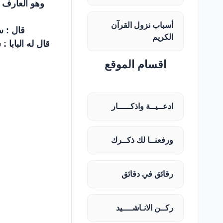
وهو العارف ب
أسباب نزول القرآن
قال : س
الكريم
قال له البابا 
اقسام الموقع
ادعــيــة واذكـــــار
ورفعنــا لك ذكــرك
رقائق في دقائق
ركــن الانـاشــــيد