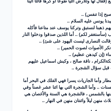
قال لها وللأرض ائتيا طوعاً أو كرهاً قالتا أتينا
بح إذا تنفس) ..
دنا يونس عليه السلام ..
يهم ذهبنا لنستبق وتركنا يوسف عند متاعنا فأكله
(سأستغفر لكم) .. أما اللذين صدقوا ودخلوا النار
وقالت النصارى ليست اليهود على شئ) ..
نكر الأصوات لصوت الحمير) ..
اء (إن كيدهن عظيم) ..
لائكةالكرام ، ناقة صالح ، وكبش اسماعيل عليهم
ت قبل سؤال الشجرة ..
طار وأما الجاريات يسرا فهي الفلك في البحر أما
نات .. وأما الشجرة التي بها اثنا عشر غصناً وفي
نها بالشمس ، فالشجرة هي السنة والأغصان هي
منهن ليلاً واثنتان منهن في النهار ..