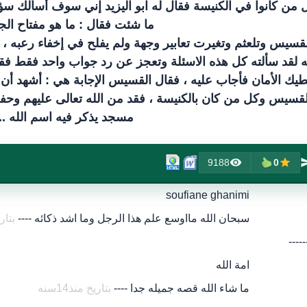
من كانوا في الكنيسة فقال له ابو اليزيد إني سوف أسألك سؤال
ما شئت فقال : ما هو مفتاح الج
لقسيس وتلعثم وتغيرت تعابير وجهة ولم يفلح في إخفاء رعبه ، و
 لقد سألته كل هذه الاسئلة وتعجز عن رد جواب واحد فقط فقا
يك الأمان فأجاب عليه ، فقال القسيس الإجابة هي : أشهد أن لا 
لقسيس وكل من كان بالكنيسة ، فقد من الله تعالى عليهم وحفظهم
مسجد يذكر فيه اسم الله ..
9188
0
soufiane ghanimi
سبحان الله مااوسع علم هذا الرجل وما اشد ذكائه ----
بتاريخ
-----
امة الله
ما شاء الله قصه جميله جدا ----
بتاريخ منذ14سنه