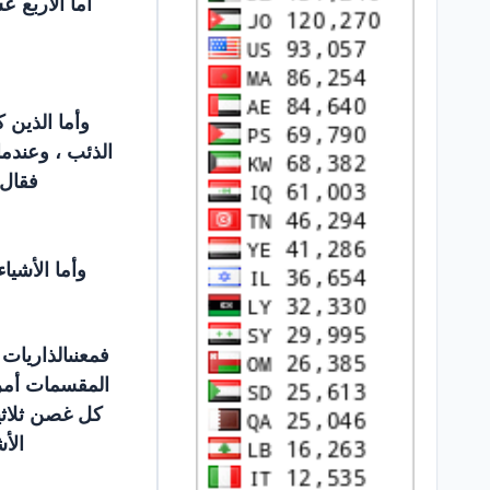
أما الاربع ع
وأما الذين 
الذئب ، وعندما
فقال 
وأما الأشيا
فمعنىالذاريات
المقسمات أمرا
كل غصن ثلاثي
الأ