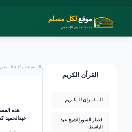
موقع
لكل مسلم
منصة المحتوى الإسلامي
الرئيسية
مكتبة القصص
القرأن الكريم
الـــقــران الــكـريم
هذه القصة
عبدالحميد كش
قصار السورالشيخ عبد
الباسط