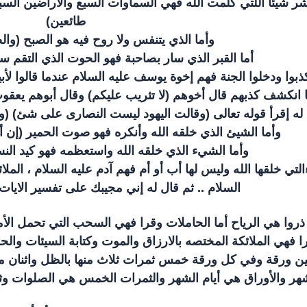
شر شيئاً اللتي كلمت الله فهي السماوات السبع والاراضين السبع (ف
طائعين)
وأما الذي يتنفس ولا روح فيه هو الصبح (والص
أما القبر الذي سار بصاحبة فهو الحوت الذي التقم سي
كذبوا ودخلوا الجنة فهم إخوة يوسف عليه السلام عندما قالوا لأب
 انكشف كذبهم قال أخوهم (لا تثريب عليكم) وقال أبوهم يعقوب 
له إقرأ قوله تعالى (وقالت اليهود ليست النصارى على شئ) (
وأما الشيئ الذي خلقه الله وأنكره فهو صوت الحمير (إن أ
وأما الشيء الذي خلقه الله واستعظمه فهو كيد النس
ءالتي خلقها الله وليس لها أب أو أم فهم آدم عليه السلام ، الم
السلام .. ثم قال له إني مجيبك على تفسير الايا
 ذروا هي الرياح أما الحاملات وقرا فهي السحب التي تحمل الأم
 فهي الملائكة المختصه بالارزاق والموت وكتابة السيئات والحس
ن ورقة وفي كل ورقة خمس ثمرات ثلاث منها بالظل واثنان م
شهر والأوراق هي أيام الشهر والثمرات الخمس هي الصلوات وثلاث 