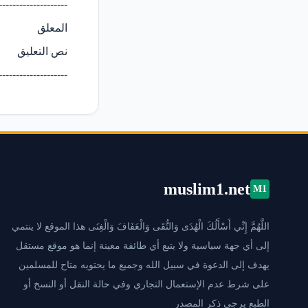
--------------------
المعلق
نص التعليق
--------------------
muslim1.net
M1
اللَّهُمَّ إِنِّي أَسْأَلُكَ الْهُدَى وَالتُّقَى وَالْعَفَافَ وَالْغِنَى هذا الموقع لا ينتمي
إلى أي جهة سياسية ولا يتبع أي طائفة معينة إنما هو موقع مستقل
يهدف إلى الدعوة في سبيل الله وجميع ما يحتويه متاح للمسلمين
على شرط عدم الإستعمال التجاري وفي حالة النقل أو النسخ أو
الطبع يرجى ذكر المصدر