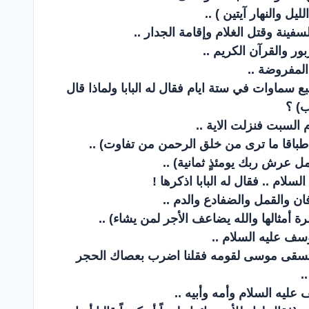
لليل والنهار آيتين ) ..
فينة وقتل الغلام وإقامة الجدار ..
بور والقرآن الكريم ..
لمفروضة ..
ع سماوات في ستة ايام فقال له البابا ولماذا قال
ب) ؟
م السبت فنزلت الاية ..
طباقا ما ترى من خلق الرحمن من تفاوت) ..
ل عرش ربك يومئذٍ ثمانية) ..
ام .. فقال له البابا اذكرها !
ان والقمل والضفادع والدم ..
 أمثالها والله يضاعف الأجر لمن يشاء) ..
سف عليه السلام ..
السلام (وإذ استسقى موسى لقومه فقلنا اضرب بعصاك الحجر
.
عليه السلام وأمه وأبيه ..