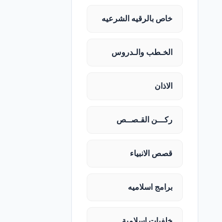
خاص بالرقيه الشرعيه
الخـطب والـدروس
الاذان
ركـــن القـصــص
قصص الانبياء
برامج اسلاميه
خلفيات اسلامية