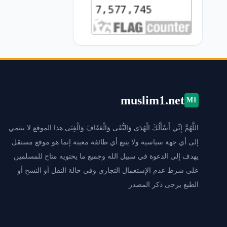
muslim1.net
M1
اللَّهُمَّ إِنِّي أَسْأَلُكَ الْهُدَى وَالتُّقَى وَالْعَفَافَ وَالْغِنَى هذا الموقع لا ينتمي
إلى أي جهة سياسية ولا يتبع أي طائفة معينة إنما هو موقع مستقل
يهدف إلى الدعوة في سبيل الله وجميع ما يحتويه متاح للمسلمين
على شرط عدم الإستعمال التجاري وفي حالة النقل أو النسخ أو
الطبع يرجى ذكر المصدر