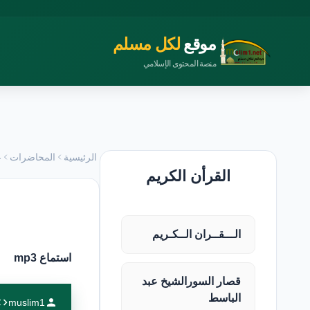
موقع
لكل مسلم
منصة المحتوى الإسلامي
الرئيسية
المحاضرات
ع
القرأن الكريم
الـــقــران الــكـريم
استماع mp3
قصار السورالشيخ عبد
الباسط
muslim1