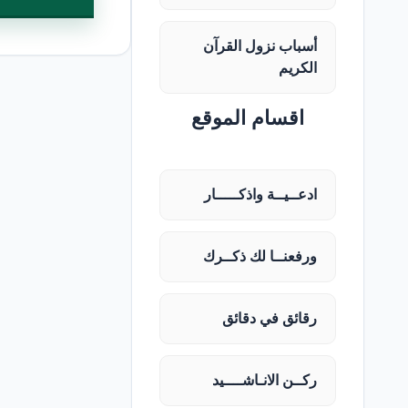
أسباب نزول القرآن
الكريم
اقسام الموقع
ادعــيــة واذكـــــار
ورفعنــا لك ذكــرك
رقائق في دقائق
ركــن الانـاشــــيد