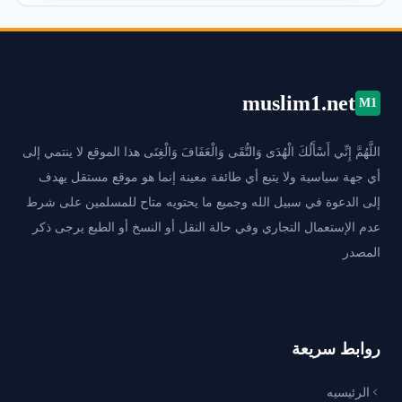
muslim1.net
M1
اللَّهُمَّ إِنِّي أَسْأَلُكَ الْهُدَى وَالتُّقَى وَالْعَفَافَ وَالْغِنَى هذا الموقع لا ينتمي إلى
أي جهة سياسية ولا يتبع أي طائفة معينة إنما هو موقع مستقل يهدف
إلى الدعوة في سبيل الله وجميع ما يحتويه متاح للمسلمين على شرط
عدم الإستعمال التجاري وفي حالة النقل أو النسخ أو الطبع يرجى ذكر
المصدر
روابط سريعة
الرئيسيه