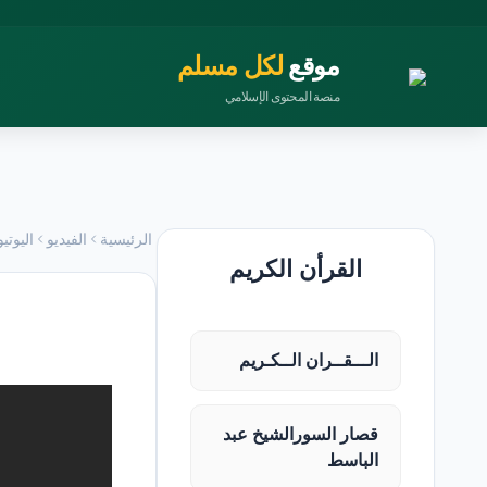
موقع
لكل مسلم
منصة المحتوى الإسلامي
الرئيسية
الفيديو
اليوتي
القرأن الكريم
الـــقــران الــكـريم
قصار السورالشيخ عبد
الباسط