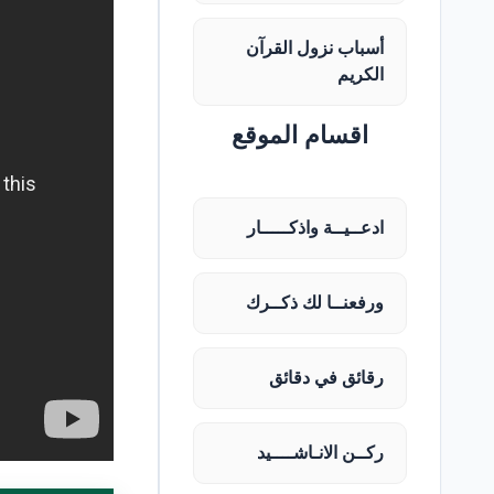
أسباب نزول القرآن
الكريم
اقسام الموقع
ادعــيــة واذكـــــار
ورفعنــا لك ذكــرك
رقائق في دقائق
ركــن الانـاشــــيد