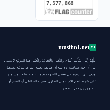
muslim1.net
M1
اللَّهُمَّ إِنِّي أَسْأَلُكَ الْهُدَى وَالتُّقَى وَالْعَفَافَ وَالْغِنَى هذا الموقع لا ينتمي
إلى أي جهة سياسية ولا يتبع أي طائفة معينة إنما هو موقع مستقل
يهدف إلى الدعوة في سبيل الله وجميع ما يحتويه متاح للمسلمين
على شرط عدم الإستعمال التجاري وفي حالة النقل أو النسخ أو
الطبع يرجى ذكر المصدر