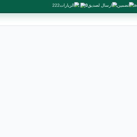
222
0
a