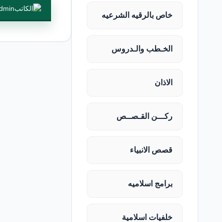
dmin
خاص بالرقيه الشرعيه
الخـطب والـدروس
الاذان
ركـــن القـصــص
قصص الانبياء
برامج اسلاميه
خلفيات اسلامية