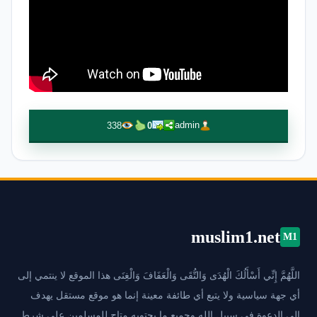
admin
338
0
muslim1.net
M1
اللَّهُمَّ إِنِّي أَسْأَلُكَ الْهُدَى وَالتُّقَى وَالْعَفَافَ وَالْغِنَى هذا الموقع لا ينتمي إلى
أي جهة سياسية ولا يتبع أي طائفة معينة إنما هو موقع مستقل يهدف
إلى الدعوة في سبيل الله وجميع ما يحتويه متاح للمسلمين على شرط