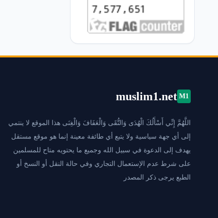
muslim1.net
M1
اللَّهُمَّ إِنِّي أَسْأَلُكَ الْهُدَى وَالتُّقَى وَالْعَفَافَ وَالْغِنَى هذا الموقع لا ينتمي
إلى أي جهة سياسية ولا يتبع أي طائفة معينة إنما هو موقع مستقل
يهدف إلى الدعوة في سبيل الله وجميع ما يحتويه متاح للمسلمين
على شرط عدم الإستعمال التجاري وفي حالة النقل أو النسخ أو
الطبع يرجى ذكر المصدر