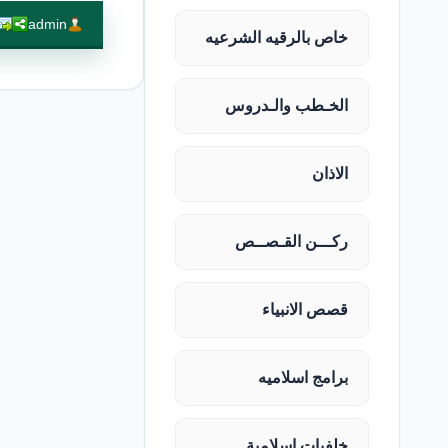
admin
خاص بالرقيه الشرعيه
الخـطب والـدروس
الاذان
ركـــن القـصــص
قصص الانبياء
برامج اسلاميه
خلفيات اسلامية