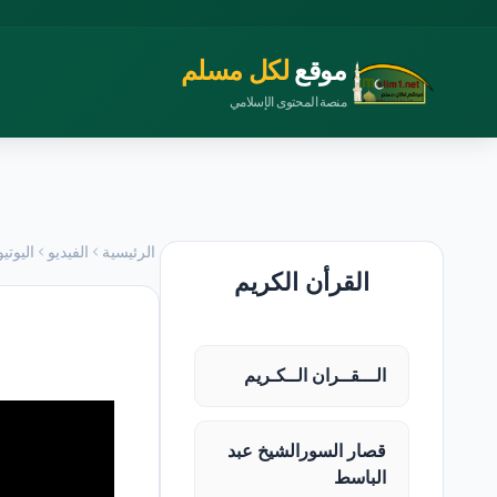
موقع
لكل مسلم
منصة المحتوى الإسلامي
الرئيسية
الفيديو
اليوتي
القرأن الكريم
الـــقــران الــكـريم
قصار السورالشيخ عبد
الباسط