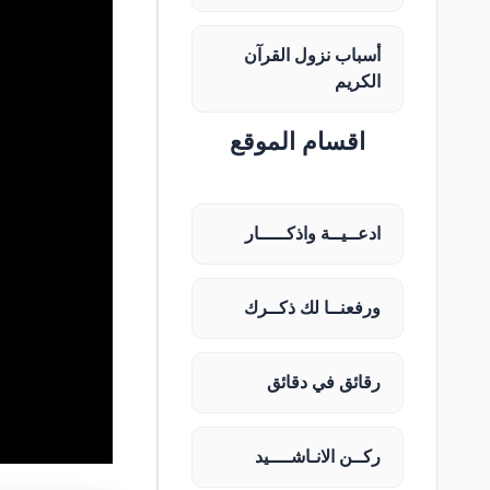
أسباب نزول القرآن
الكريم
اقسام الموقع
ادعــيــة واذكـــــار
ورفعنــا لك ذكــرك
رقائق في دقائق
ركــن الانـاشــــيد