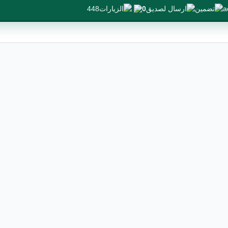
448
0
a