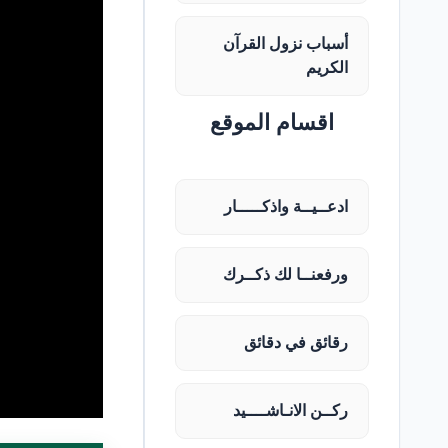
أسباب نزول القرآن
الكريم
اقسام الموقع
ادعــيــة واذكـــــار
ورفعنــا لك ذكــرك
رقائق في دقائق
ركــن الانـاشــــيد