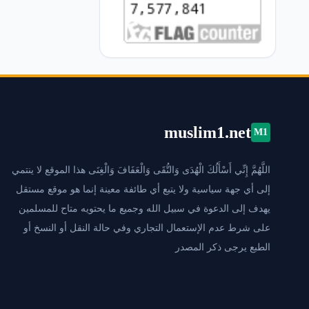
muslim1.net
M1
اللَّهُمَّ إِنِّي أَسْأَلُكَ الْهُدَى وَالتُّقَى وَالْعَفَافَ وَالْغِنَى هذا الموقع لا ينتمي
إلى أي جهة سياسية ولا يتبع أي طائفة معينة إنما هو موقع مستقل
يهدف إلى الدعوة في سبيل الله وجميع ما يحتويه متاح للمسلمين
على شرط عدم الإستعمال التجاري وفي حالة النقل أو النسخ أو
الطبع يرجى ذكر المصدر