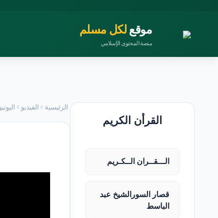
موقع
لكل مسلم
منصة المحتوى الإسلامي
الرئيسية
الفيديو
اليوتي
القرأن الكريم
الـــقــران الــكـريم
قصار السورالشيخ عبد
الباسط