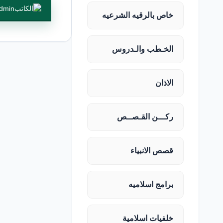
dmin
خاص بالرقيه الشرعيه
الخـطب والـدروس
الاذان
ركـــن القـصــص
قصص الانبياء
برامج اسلاميه
خلفيات اسلامية