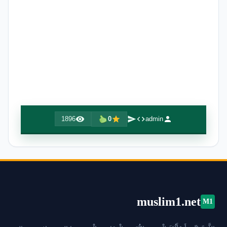
1896
0
admin
muslim1.net
M1